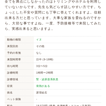
全てを満点にしなかったのはトリミングやホテルを利用し
ていないからです。先生も気どらす話しやすい方です。ち
ょっとした不安や質問にも丁寧に答えてくれますよ。信頼
出来る方だと思っています。大事な家族を委ねるのですか
ら、大切な事ですよね。一度、予防接種等で来院してみた
ら、実感出来ると思いますよ。
動物の種類
イヌ
来院目的
その他
予約の有無
なし
来院時間帯
日中 (9-18時)
待ち時間
3分〜5分
診療時間
1時間〜2時間
診療領域
腎・泌尿器系疾患
症状
発熱がある
病名
尿管結石
ペット保険
-
料金
18,570円 (備考: 血液検査・エコー・注射等)