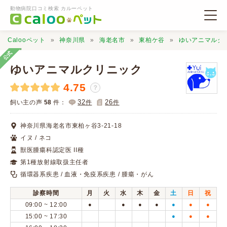
動物病院口コミ検索 カルーペット
Calooペット
神奈川県
海老名市
東柏ケ谷
ゆいアニマルク
公式
ゆいアニマルクリニック
4.75
？
動物病院検索
32
26
飼い主の声
58
件：
件
件
神奈川県海老名市東柏ヶ谷3-21-18
口コミ検索
イヌ / ネコ
獣医腫瘍科認定医 II種
Calooペットとは？
第1種放射線取扱主任者
循環器系疾患 / 血液・免疫系疾患 / 腫瘍・がん
口コミ投稿
診察時間
月
火
水
木
金
土
日
祝
09:00 ~ 12:00
●
●
●
●
●
●
●
15:00 ~ 17:30
●
●
●