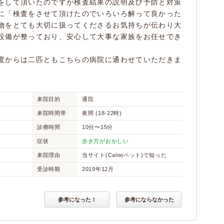
をして頂いたのですが検査結果の説明及び予防と対策
に「検査をさせて頂けたのでいろいろ解って良かった
物をとても大切に扱ってくださるお気持ちが伝わり大
設備が整っており、安心して大事な家族をお任せでき
度からは二匹ともこちらの病院に通わせていただきま
来院目的
通院
来院時間帯
夜間 (18-22時)
診療時間
10分〜15分
症状
歩き方がおかしい
来院理由
当サイト(Calooペット)で知った
受診時期
2019年12月
参考になった！
参考にならなかった