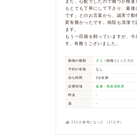
また、心配でしたので幾つか検査
もとても丁寧にして下さり、最後
です」とのお言葉から、誠実で動
変有難かったです。病院も清潔で
ます。
もう一匹猫を飼っていますが、今
す。有難うございました。
動物の種類
ネコ
《雑種 (ミックス)》
予約の有無
なし
待ち時間
3分未満
診療領域
血液・免疫系疾患
料金
-
薬
-
17
人が参考になった （
17
人中）