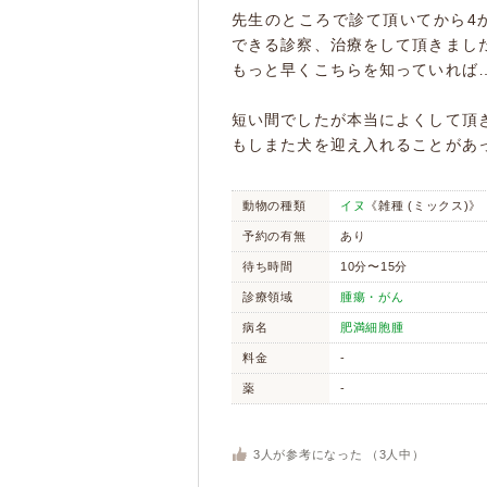
先生のところで診て頂いてから4
できる診察、治療をして頂きまし
もっと早くこちらを知っていれば
短い間でしたが本当によくして頂
もしまた犬を迎え入れることがあ
動物の種類
イヌ
《雑種 (ミックス)》
予約の有無
あり
待ち時間
10分〜15分
診療領域
腫瘍・がん
病名
肥満細胞腫
料金
-
薬
-
3
人が参考になった （
3
人中）