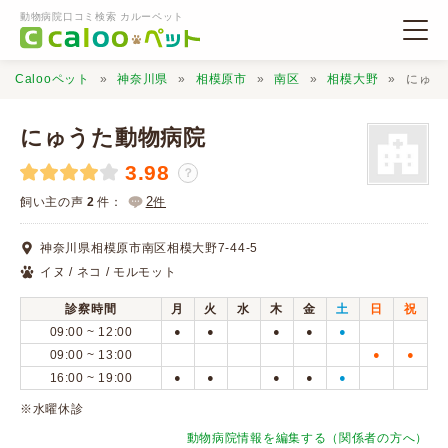
動物病院口コミ検索 カルーペット
Calooペット
神奈川県
相模原市
南区
相模大野
にゅう
にゅうた動物病院
3.98
？
動物病院検索
2
飼い主の声
2
件：
件
神奈川県相模原市南区相模大野7-44-5
口コミ検索
イヌ / ネコ / モルモット
診察時間
月
火
水
木
金
土
日
祝
Calooペットとは？
09:00 ~ 12:00
●
●
●
●
●
09:00 ~ 13:00
●
●
16:00 ~ 19:00
●
●
●
●
●
口コミ投稿
※水曜休診
動物病院情報を編集する（関係者の方へ）