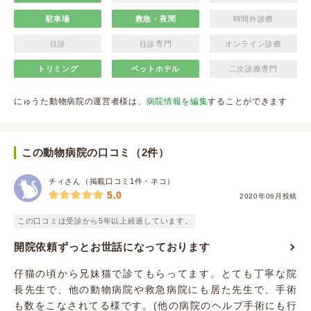
駐車場
救急・夜間
時間外診療
往診
往診専門
オンライン診療
トリミング
ペットホテル
二次診療専門
にゅうた動物病院の運営者様は、
病院情報を編集
することができます
この動物病院の口コミ（2件）
チィさん（掲載口コミ1件・ネコ）
5.0
2020年06月投稿
この口コミは受診から5年以上経過しています。
開院依頼ずっとお世話になっております
仔猫の頃から兄妹猫で診てもらってます。とても丁寧な院
長先生で、他の動物病院や救急病院にも居た先生で、手術
も数をこなされてる様です。(他の病院のヘルプ手術にも行