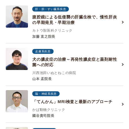
肝・胆・すい臓系疾患
腹腔鏡による低侵襲の肝臓生検で、慢性肝炎
の早期発見・早期治療
カトウ獣医科クリニック
加藤 直之院長
皮膚系疾患
犬の膿皮症の治療～再発性膿皮症と薬剤耐性
菌への対応
川西池田いぬとねこの病院
山本 孟院長
脳・神経系疾患
「てんかん」MRI検査と最新のアプローチ
かば動物クリニック
國谷貴司院長