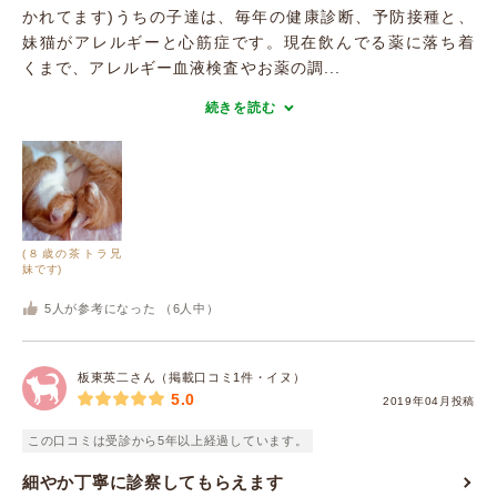
かれてます)うちの子達は、毎年の健康診断、予防接種と、
妹猫がアレルギーと心筋症です。現在飲んでる薬に落ち着
くまで、アレルギー血液検査やお薬の調...
続きを読む
(８歳の茶トラ兄
妹です)
5
人が参考になった （
6
人中）
板東英二さん（掲載口コミ1件・イヌ）
5.0
2019年04月投稿
この口コミは受診から5年以上経過しています。
細やか丁寧に診察してもらえます