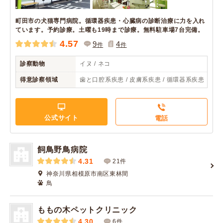
町田市の犬猫専門病院。循環器疾患・心臓病の診断治療に力を入れ
ています。予約診療。土曜も19時まで診療。無料駐車場7台完備。
4.57
9
4
件
件
診察動物
イヌ / ネコ
得意診察領域
歯と口腔系疾患 / 皮膚系疾患 / 循環器系疾患
公式サイト
電話
飼鳥野鳥病院
4.31
21件
神奈川県相模原市南区東林間
鳥
ももの木ペットクリニック
4.30
6件