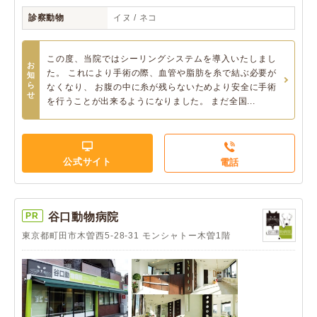
診察動物
イヌ / ネコ
この度、当院ではシーリングシステムを導入いたしまし
お
た。 これにより手術の際、血管や脂肪を糸で結ぶ必要が
知
ら
なくなり、 お腹の中に糸が残らないためより安全に手術
せ
を行うことが出来るようになりました。 まだ全国...
公式サイト
電話
PR
谷口動物病院
東京都町田市木曽西5-28-31 モンシャトー木曽1階