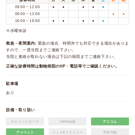
診察時間
月
火
水
木
金
土
日
祝
09:00 ~ 12:00
●
●
●
●
●
09:00 ~ 13:00
●
●
16:00 ~ 19:00
●
●
●
●
●
※水曜休診
救急・夜間案内:
緊急の場合、時間外でも対応できる場合がありま
すので、一度当院までご連絡下さい。
当院と連絡が取れない場合は下記の病院までご連絡下さい。
正確な診療時間は動物病院のHP・電話等でご確認ください。
駐車場
あり
設備・取り扱い
クレジットカード
JAHA会員
アニコム
アイペット
ペット&ファミリー
予約可能