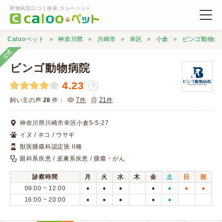
動物病院口コミ検索 カルーペット
Calooペット
神奈川県
川崎市
幸区
小倉
ビンゴ動物病
公式
ビンゴ動物病院
4.23
？
動物病院検索
7
21
飼い主の声
28
件：
件
件
神奈川県川崎市幸区小倉5-5-27
口コミ検索
イヌ / ネコ / ウサギ
獣医腫瘍科認定医 II種
Calooペットとは？
眼科系疾患 / 皮膚系疾患 / 腫瘍・がん
診察時間
月
火
水
木
金
土
日
祝
口コミ投稿
09:00 ~ 12:00
●
●
●
●
●
●
●
16:00 ~ 20:00
●
●
●
●
●