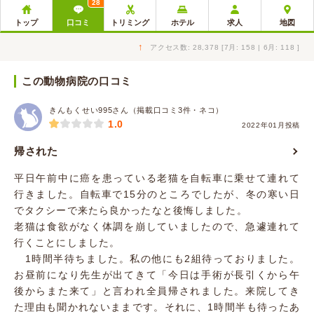
28
トップ
口コミ
トリミング
ホテル
求人
地図
↑
アクセス数: 28,378 [7月: 158 | 6月: 118 ]
この動物病院の口コミ
きんもくせい995さん（掲載口コミ3件・ネコ）
1.0
2022年01月投稿
帰された
平日午前中に癌を患っている老猫を自転車に乗せて連れて
行きました。自転車で15分のところでしたが、冬の寒い日
でタクシーで来たら良かったなと後悔しました。
老猫は食欲がなく体調を崩していましたので、急遽連れて
行くことにしました。
1時間半待ちました。私の他にも2組待っておりました。
お昼前になり先生が出てきて「今日は手術が長引くから午
後からまた来て」と言われ全員帰されました。来院してき
た理由も聞かれないままです。それに、1時間半も待ったあ