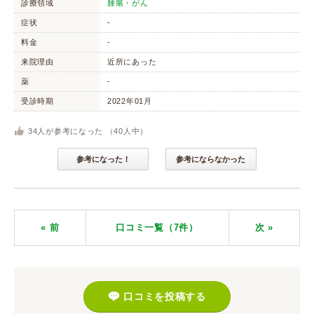
診療領域
腫瘍・がん
症状
-
料金
-
来院理由
近所にあった
薬
-
受診時期
2022年01月
34
人が参考になった （
40
人中）
参考になった！
参考にならなかった
« 前
口コミ一覧（7件）
次
»
口コミを投稿する