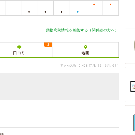
●
●
●
●
●
●
動物病院情報を編集する（関係者の方へ）
3
口コミ
地図
↑
アクセス数: 9,428 [7月: 77 | 6月: 64 ]