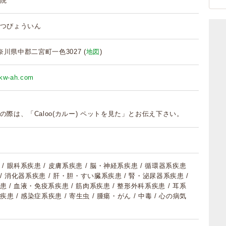
院
つびょういん
 神奈川県中郡二宮町一色3027 (
地図
)
ykw-ah.com
の際は、「Caloo(カルー) ペットを見た」とお伝え下さい。
/ 眼科系疾患 / 皮膚系疾患 / 脳・神経系疾患 / 循環器系疾患
 / 消化器系疾患 / 肝・胆・すい臓系疾患 / 腎・泌尿器系疾患 /
 / 血液・免疫系疾患 / 筋肉系疾患 / 整形外科系疾患 / 耳系
疾患 / 感染症系疾患 / 寄生虫 / 腫瘍・がん / 中毒 / 心の病気