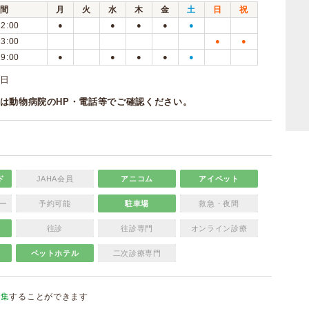
間
月
火
水
木
金
土
日
祝
12:00
●
●
●
●
●
13:00
●
●
19:00
●
●
●
●
●
曜日
は動物病院のHP・電話等でご確認ください。
ド
JAHA会員
アニコム
アイペット
ー
予約可能
駐車場
救急・夜間
往診
往診専門
オンライン診療
ペットホテル
二次診療専門
編集
することができます