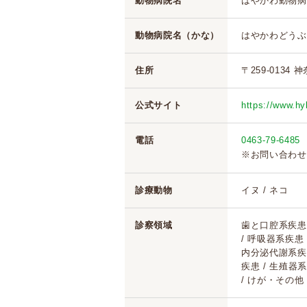
動物病院名
はやかわ動物病
動物病院名（かな）
はやかわどうぶ
住所
〒259-0134
公式サイト
https://www.h
電話
0463-79-6485
※お問い合わせ
診療動物
イヌ / ネコ
診察領域
歯と口腔系疾患 
/ 呼吸器系疾患
内分泌代謝系疾患
疾患 / 生殖器系
/ けが・その他