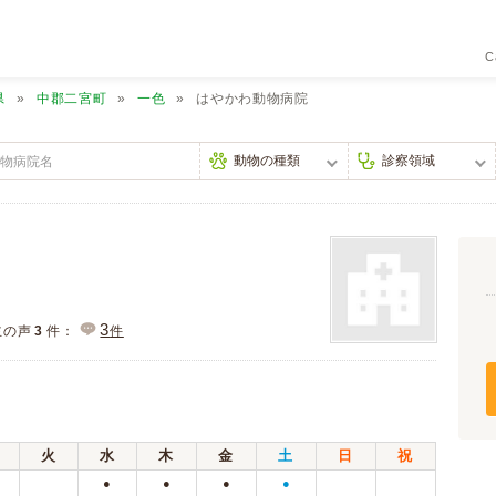
C
県
中郡二宮町
一色
はやかわ動物病院
3
主の声
3
件：
件
火
水
木
金
土
日
祝
●
●
●
●