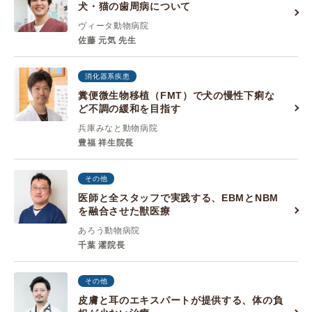
犬・猫の歯周病について
ヴィータ動物病院
佐藤 元気 先生
消化器系疾患
糞便微生物移植（FMT）で犬の慢性下痢な
ど不調の緩和を目指す
兵庫みなと動物病院
豊福 祥生院長
その他
医師と全スタッフで実践する、EBMとNBM
を融合させた獣医療
あろう動物病院
千葉 濯院長
その他
皮膚と耳のエキスパートが提供する、体の負