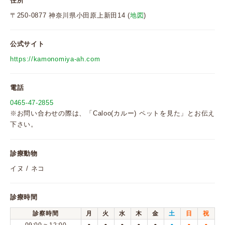
住所
〒250-0877 神奈川県小田原上新田14 (
地図
)
公式サイト
https://kamonomiya-ah.com
電話
0465-47-2855
※お問い合わせの際は、「Caloo(カルー) ペットを見た」とお伝え
下さい。
診療動物
イヌ / ネコ
診療時間
診察時間
月
火
水
木
金
土
日
祝
●
●
●
●
●
●
●
●