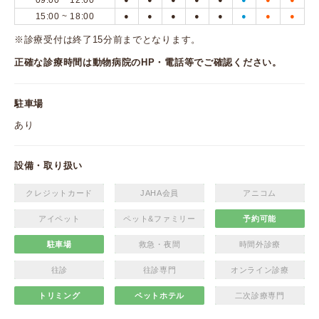
09:00 ~ 12:00
15:00 ~ 18:00
●
●
●
●
●
●
●
●
※診療受付は終了15分前までとなります。
正確な診療時間は動物病院のHP・電話等でご確認ください。
駐車場
あり
設備・取り扱い
クレジットカード
JAHA会員
アニコム
アイペット
ペット&ファミリー
予約可能
駐車場
救急・夜間
時間外診療
往診
往診専門
オンライン診療
トリミング
ペットホテル
二次診療専門