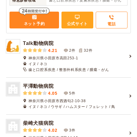
得意診察領域
歯と口腔系疾患 / 皮膚系疾患 / 腫瘍・がん
ネット予約
公式サイト
電話
Talk動物病院
4.21
2件
32
件
神奈川県小田原市高田253-1
イヌ / ネコ
歯と口腔系疾患 / 整形外科系疾患 / 腫瘍・がん
平澤動物病院
4.05
5件
神奈川県小田原市西酒匂2-10-38
イヌ / ネコ / ウサギ / ハムスター / フェレット / 鳥
柴崎犬猫病院
4.02
3件