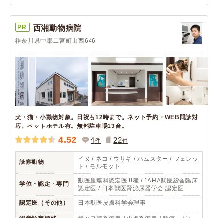
PR
西湘動物病院
神奈川県中郡二宮町山西646
犬・猫・小動物対象。日祝も12時まで。ネット予約・WEB問診対
応。ペットホテル有。無料駐車場13台。
4.52
4
22
件
件
イヌ / ネコ / ウサギ / ハムスター / フェレッ
診察動物
ト / モルモット
獣医腫瘍科認定医 II種 / JAHA獣医総合臨床
学位・認定・専門
認定医 / 日本獣医腎泌尿器学会 認定医
認定医（その他）
日本獣医皮膚科学会理事