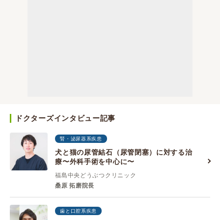
ドクターズインタビュー記事
腎・泌尿器系疾患
犬と猫の尿管結石（尿管閉塞）に対する治
療〜外科手術を中心に〜
福島中央どうぶつクリニック
桑原 拓磨院長
歯と口腔系疾患