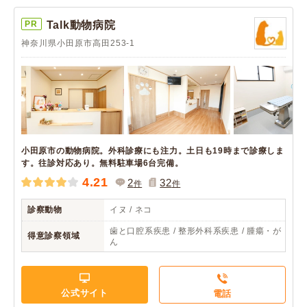
PR
Talk動物病院
神奈川県小田原市高田253-1
小田原市の動物病院。外科診療にも注力。土日も19時まで診療しま
す。往診対応あり。無料駐車場6台完備。
4.21
2
32
件
件
診察動物
イヌ / ネコ
歯と口腔系疾患 / 整形外科系疾患 / 腫瘍・が
得意診察領域
ん
公式サイト
電話