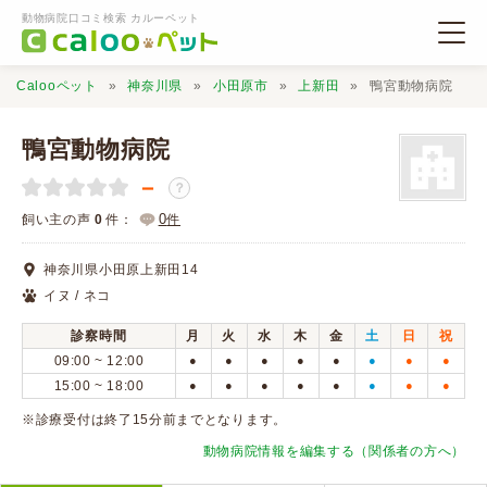
動物病院口コミ検索 カルーペット
Calooペット
神奈川県
小田原市
上新田
鴨宮動物病院
鴨宮動物病院
－
？
動物病院検索
0
飼い主の声
0
件：
件
神奈川県小田原上新田14
口コミ検索
イヌ / ネコ
診察時間
月
火
水
木
金
土
日
祝
Calooペットとは？
09:00 ~ 12:00
●
●
●
●
●
●
●
●
15:00 ~ 18:00
●
●
●
●
●
●
●
●
口コミ投稿
※診療受付は終了15分前までとなります。
動物病院情報を編集する（関係者の方へ）