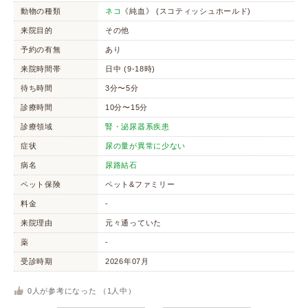
動物の種類
ネコ
《純血》 (スコティッシュホールド)
来院目的
その他
予約の有無
あり
来院時間帯
日中 (9-18時)
待ち時間
3分〜5分
診療時間
10分〜15分
診療領域
腎・泌尿器系疾患
症状
尿の量が異常に少ない
病名
尿路結石
ペット保険
ペット&ファミリー
料金
-
来院理由
元々通っていた
薬
-
受診時期
2026年07月
0
人が参考になった （
1
人中）