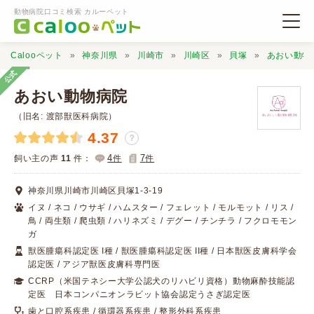
動物病院口コミ検索 カルーペット
Calooペット
神奈川県
川崎市
川崎区
貝塚
あおい動物
公式
あおい動物病院
（旧名: 渡部獣医科病院）
4.37
？
動物病院検索
4
7
飼い主の声
11
件：
件
件
口コミ検索
神奈川県川崎市川崎区貝塚1-3-19
イヌ / ネコ / ウサギ / ハムスター / フェレット / モルモット / リス /
鳥 / 両生類 / 爬虫類 / ハリネズミ / デグー / チンチラ / フクロモモン
Calooペットとは？
ガ
獣医腫瘍科認定医 I種 / 獣医腫瘍科認定医 II種 / 日本獣医皮膚科学会
認定医 / アジア獣医皮膚科専門医
口コミ投稿
CCRP（米国テネシー大学公認犬のリハビリ資格）動物麻酔技能認
定医 日本コンパニオンラビット協会認定うさぎ認定医
歯と口腔系疾患 / 循環器系疾患 / 整形外科系疾患