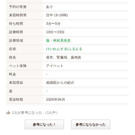
予約の有無
あり
来院時間帯
日中 (9-18時)
待ち時間
3分〜5分
診療時間
10分〜15分
診療領域
脳・神経系疾患
症状
けいれんする/ふるえる
病名
発作、腎臓病、歯肉炎
ペット保険
アイペット
料金
-
来院理由
他病院からの紹介
薬
-
受診時期
2026年04月
1
人が参考になった （
1
人中）
参考になった！
参考にならなかった