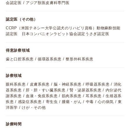
会認定医 / アジア獣医皮膚科専門医
認定医（その他）
CCRP（米国テネシー大学公認犬のリハビリ資格）動物麻酔技能
認定医 日本コンパニオンラビット協会認定うさぎ認定医
得意診察領域
歯と口腔系疾患 / 循環器系疾患 / 整形外科系疾患
診察領域
眼科系疾患 / 皮膚系疾患 / 脳・神経系疾患 / 呼吸器系疾患 / 消化
器系疾患 / 肝・胆・すい臓系疾患 / 腎・泌尿器系疾患 / 内分泌代
謝系疾患 / 血液・免疫系疾患 / 筋肉系疾患 / 耳系疾患 / 生殖器系
疾患 / 感染症系疾患 / 寄生虫 / 腫瘍・がん / 中毒 / 心の病気 / 東
洋医学 / けが・その他
診療時間