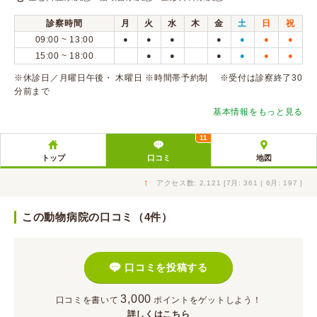
診察時間
月
火
水
木
金
土
日
祝
09:00 ~ 13:00
●
●
●
●
●
●
●
15:00 ~ 18:00
●
●
●
●
●
●
※休診日／月曜日午後・ 木曜日 ※時間帯予約制 ※受付は診察終了30
分前まで
基本情報をもっと見る
11
トップ
口コミ
地図
↑
アクセス数: 2,121 [7月: 361 | 6月: 197 ]
この動物病院の口コミ（4件）
口コミを投稿する
3,000
口コミを書いて
ポイント
をゲットしよう！
詳しくはこちら