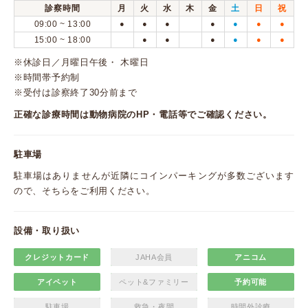
診察時間
月
火
水
木
金
土
日
祝
09:00 ~ 13:00
●
●
●
●
●
●
●
15:00 ~ 18:00
●
●
●
●
●
●
※休診日／月曜日午後・ 木曜日
※時間帯予約制
※受付は診察終了30分前まで
正確な診療時間は動物病院のHP・電話等でご確認ください。
駐車場
駐車場はありませんが近隣にコインパーキングが多数ございます
ので、そちらをご利用ください。
設備・取り扱い
クレジットカード
JAHA会員
アニコム
アイペット
ペット&ファミリー
予約可能
駐車場
救急・夜間
時間外診療