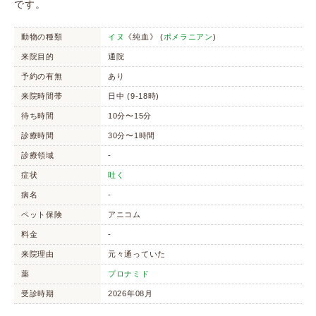
です。
動物の種類
イヌ
《純血》 (
ポメラニアン
)
来院目的
通院
予約の有無
あり
来院時間帯
日中 (9-18時)
待ち時間
10分〜15分
診療時間
30分〜1時間
診療領域
-
症状
吐く
病名
-
ペット保険
アニコム
料金
-
来院理由
元々通っていた
薬
プロナミド
受診時期
2026年08月