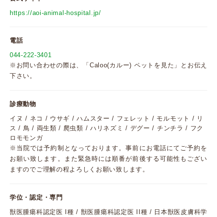
https://aoi-animal-hospital.jp/
電話
044-222-3401
※お問い合わせの際は、「Caloo(カルー) ペットを見た」とお伝え
下さい。
診療動物
イヌ / ネコ / ウサギ / ハムスター / フェレット / モルモット / リ
ス / 鳥 / 両生類 / 爬虫類 / ハリネズミ / デグー / チンチラ / フク
ロモモンガ
※当院では予約制となっております。事前にお電話にてご予約を
お願い致します。また緊急時には順番が前後する可能性もござい
ますのでご理解の程よろしくお願い致します。
学位・認定・専門
獣医腫瘍科認定医 I種 / 獣医腫瘍科認定医 II種 / 日本獣医皮膚科学