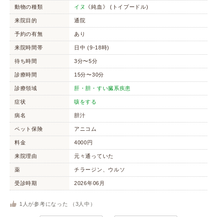
動物の種類
イヌ
《純血》 (トイプードル)
来院目的
通院
予約の有無
あり
来院時間帯
日中 (9-18時)
待ち時間
3分〜5分
診療時間
15分〜30分
診療領域
肝・胆・すい臓系疾患
症状
咳をする
病名
胆汁
ペット保険
アニコム
料金
4000円
来院理由
元々通っていた
薬
チラージン、ウルソ
受診時期
2026年06月
1
人が参考になった （
3
人中）