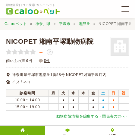
動物病院口コミ検索 カルーペット
Calooペット
神奈川県
平塚市
黒部丘
NICOPET 湘南平
NICOPET 湘南平塚動物病院
－
？
動物病院検索
0
飼い主の声
0
件：
件
神奈川県平塚市黒部丘1番58号 NICOPET湘南平塚店内
口コミ検索
イヌ / ネコ
診察時間
月
火
水
木
金
土
日
祝
Calooペットとは？
10:00 ~ 14:00
●
●
●
●
●
15:00 ~ 19:00
●
●
●
●
●
口コミ投稿
動物病院情報を編集する（関係者の方へ）