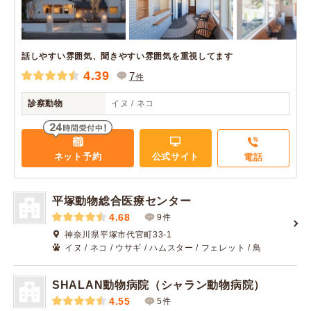
話しやすい雰囲気、聞きやすい雰囲気を重視してます
4.39
7
件
診察動物
イヌ / ネコ
ネット予約
公式サイト
電話
平塚動物総合医療センター
4.68
9件
神奈川県平塚市代官町33-1
イヌ / ネコ / ウサギ / ハムスター / フェレット / 鳥
SHALAN動物病院（シャラン動物病院）
4.55
5件