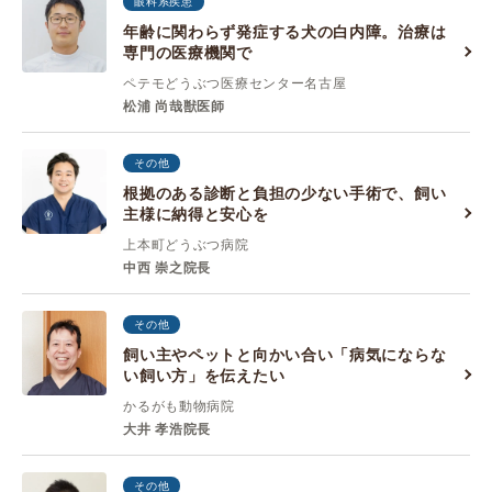
眼科系疾患
年齢に関わらず発症する犬の白内障。治療は
専門の医療機関で
ペテモどうぶつ医療センター名古屋
松浦 尚哉獣医師
その他
根拠のある診断と負担の少ない手術で、飼い
主様に納得と安心を
上本町どうぶつ病院
中西 崇之院長
その他
飼い主やペットと向かい合い「病気にならな
い飼い方」を伝えたい
かるがも動物病院
大井 孝浩院長
その他