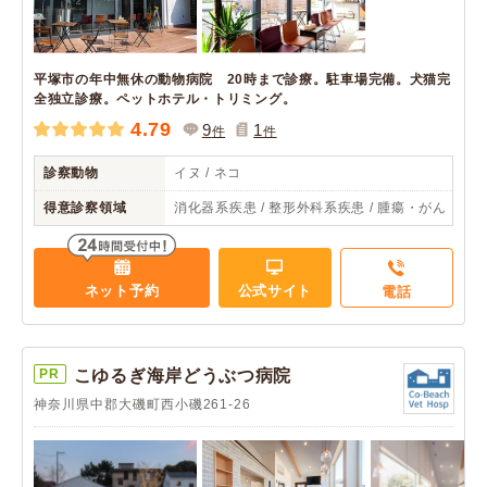
平塚市の年中無休の動物病院 20時まで診療。駐車場完備。犬猫完
全独立診療。ペットホテル・トリミング。
4.79
9
1
件
件
診察動物
イヌ / ネコ
得意診察領域
消化器系疾患 / 整形外科系疾患 / 腫瘍・がん
ネット予約
公式サイト
電話
PR
こゆるぎ海岸どうぶつ病院
神奈川県中郡大磯町西小磯261-26