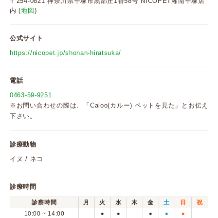
〒254-0821 神奈川県平塚市黒部丘1番58号 NICOPET湘南平塚店
内 (
地図
)
公式サイト
https://nicopet.jp/shonan-hiratsuka/
電話
0463-59-9251
※お問い合わせの際は、「Caloo(カルー) ペットを見た」とお伝え
下さい。
診療動物
イヌ / ネコ
診療時間
診察時間
月
火
水
木
金
土
日
祝
10:00 ~ 14:00
●
●
●
●
●