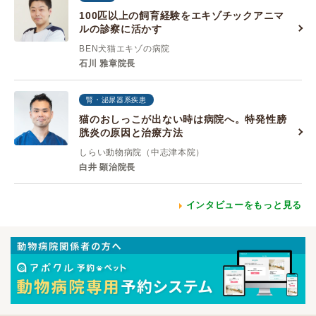
100匹以上の飼育経験をエキゾチックアニマ
ルの診察に活かす
BEN犬猫エキゾの病院
石川 雅章院長
腎・泌尿器系疾患
猫のおしっこが出ない時は病院へ。特発性膀
胱炎の原因と治療方法
しらい動物病院（中志津本院）
白井 顕治院長
インタビューをもっと見る