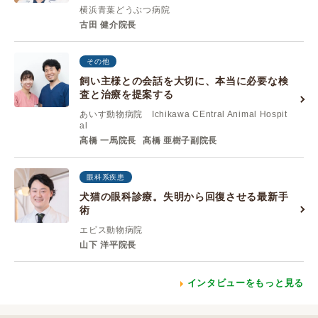
横浜青葉どうぶつ病院
古田 健介院長
その他
飼い主様との会話を大切に、本当に必要な検
査と治療を提案する
あいす動物病院 Ichikawa CEntral Animal Hospit
al
髙橋 一馬院長
髙橋 亜樹子副院長
眼科系疾患
犬猫の眼科診療。失明から回復させる最新手
術
エビス動物病院
山下 洋平院長
インタビューをもっと見る