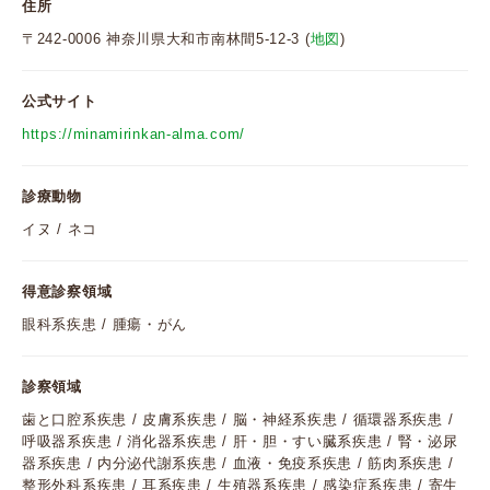
住所
〒242-0006 神奈川県大和市南林間5-12-3 (
地図
)
公式サイト
https://minamirinkan-alma.com/
診療動物
イヌ / ネコ
得意診察領域
眼科系疾患 / 腫瘍・がん
診察領域
歯と口腔系疾患 / 皮膚系疾患 / 脳・神経系疾患 / 循環器系疾患 /
呼吸器系疾患 / 消化器系疾患 / 肝・胆・すい臓系疾患 / 腎・泌尿
器系疾患 / 内分泌代謝系疾患 / 血液・免疫系疾患 / 筋肉系疾患 /
整形外科系疾患 / 耳系疾患 / 生殖器系疾患 / 感染症系疾患 / 寄生