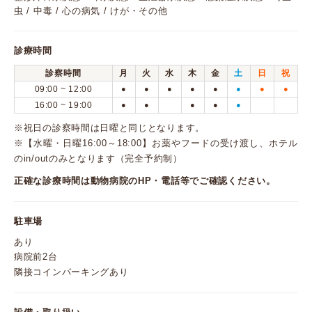
虫 / 中毒 / 心の病気 / けが・その他
診療時間
診察時間
月
火
水
木
金
土
日
祝
09:00 ~ 12:00
●
●
●
●
●
●
●
●
16:00 ~ 19:00
●
●
●
●
●
※祝日の診察時間は日曜と同じとなります。
※【水曜・日曜16:00～18:00】お薬やフードの受け渡し、ホテル
のin/outのみとなります（完全予約制）
正確な診療時間は動物病院のHP・電話等でご確認ください。
駐車場
あり
病院前2台
隣接コインパーキングあり