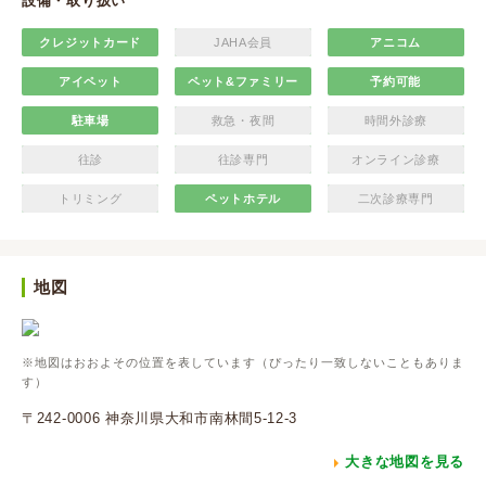
設備・取り扱い
クレジットカード
JAHA会員
アニコム
アイペット
ペット&ファミリー
予約可能
駐車場
救急・夜間
時間外診療
往診
往診専門
オンライン診療
トリミング
ペットホテル
二次診療専門
地図
※地図はおおよその位置を表しています（ぴったり一致しないこともありま
す）
〒242-0006 神奈川県大和市南林間5-12-3
大きな地図を見る