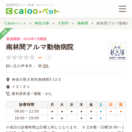
動物病院口コミ検索 カルーペット
Calooペット
神奈川県
大和市
南林間
南林間アルマ動物病
公式
新規開院!
2026年7月開院
南林間アルマ動物病院
－
？
動物病院検索
0
飼い主の声
0
件：
件
口コミ検索
神奈川県大和市南林間5-12-3
イヌ / ネコ
眼科系疾患 / 腫瘍・がん
Calooペットとは？
診察時間
月
火
水
木
金
土
日
祝
09:00 ~ 12:00
●
●
●
●
●
●
●
●
口コミ投稿
16:00 ~ 19:00
●
●
●
●
●
※祝日の診察時間は日曜と同じとなります。 ※【水曜・日曜16:00～1