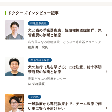
ドクターズインタビュー記事
呼吸器系疾患
犬と猫の呼吸器疾患、短頭種気道症候群、気
管虚脱の診断と治療
名古屋みなみ動物病院・どうぶつ呼吸器クリニック
稲葉 健一院長
整形外科系疾患
犬の跛行（足を挙げる）には注意。前十字靭
帯断裂の診断と治療
青葉どうぶつ医療センター
林 佑将院長
その他
一般診療から専門診療まで。チーム医療で飼
い主に安心を届けたい