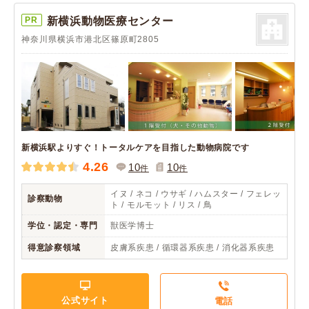
PR
新横浜動物医療センター
神奈川県横浜市港北区篠原町2805
新横浜駅よりすぐ！トータルケアを目指した動物病院です
4.26
10
10
件
件
イヌ / ネコ / ウサギ / ハムスター / フェレッ
診察動物
ト / モルモット / リス / 鳥
学位・認定・専門
獣医学博士
得意診察領域
皮膚系疾患 / 循環器系疾患 / 消化器系疾患
公式サイト
電話