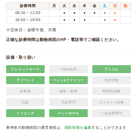
診察時間
月
火
水
木
金
土
日
祝
08:30 ~ 12:00
●
●
●
●
●
●
16:00 ~ 19:00
●
●
●
●
●
※定休日：金曜午後、月曜
正確な診療時間は動物病院のHP・電話等でご確認ください。
設備・取り扱い
クレジットカード
JAHA会員
アニコム
アイペット
ペット&ファミリー
予約可能
駐車場
救急・夜間
時間外診療
往診
往診専門
オンライン診療
トリミング
ペットホテル
二次診療専門
東神奈川動物病院の運営者様は、
病院情報を編集
することができます