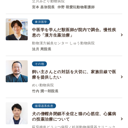
立川みどり動物病院
宮本 昌弥院長
仲野 萌愛玩動物看護師
東洋医学
中医学を学んだ獣医師が院内で調合。慢性疾
患の「漢方生薬治療」
動物漢方鍼灸センター しゅう動物病院
法月 周院長
その他
飼い主さんとの対話を大切に、家族目線で医
療を提供したい
めい動物病院
竹内 潤一郎院長
循環器系疾患
犬の僧帽弁閉鎖不全症と猫の心筋症、心臓病
の投薬治療について
荻窪桃井どうぶつ病院／杉並動物循環器クリニック