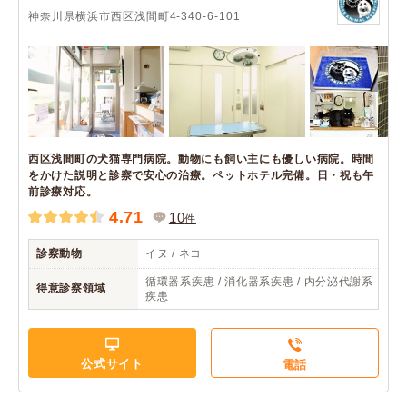
神奈川県横浜市西区浅間町4-340-6-101
西区浅間町の犬猫専門病院。動物にも飼い主にも優しい病院。時間
をかけた説明と診察で安心の治療。ペットホテル完備。日・祝も午
前診療対応。
4.71
10
件
診察動物
イヌ / ネコ
循環器系疾患 / 消化器系疾患 / 内分泌代謝系
得意診察領域
疾患
公式サイト
電話