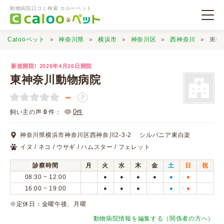
動物病院口コミ検索 カルーペット
Calooペット
神奈川県
横浜市
神奈川区
西神奈川
東神
新規開院!
2026年4月26日開院
東神奈川動物病院
－
？
動物病院検索
0
飼い主の声
0
件：
件
口コミ検索
神奈川県横浜市神奈川区西神奈川2-3-2 シルバニア東白楽
イヌ / ネコ / ウサギ / ハムスター / フェレット
Calooペットとは？
診察時間
月
火
水
木
金
土
日
祝
08:30 ~ 12:00
●
●
●
●
●
●
16:00 ~ 19:00
●
●
●
●
●
口コミ投稿
※定休日：金曜午後、月曜
動物病院情報を編集する（関係者の方へ）