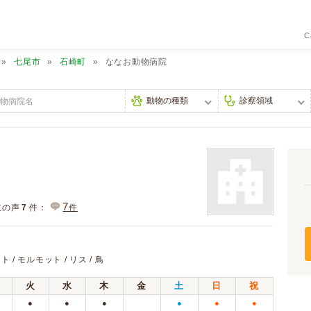
C
七尾市
石崎町
ななお動物病院
7
主の声
7
件：
件
ト / モルモット / リス / 鳥
火
水
木
金
土
日
祝
●
●
●
●
●
●