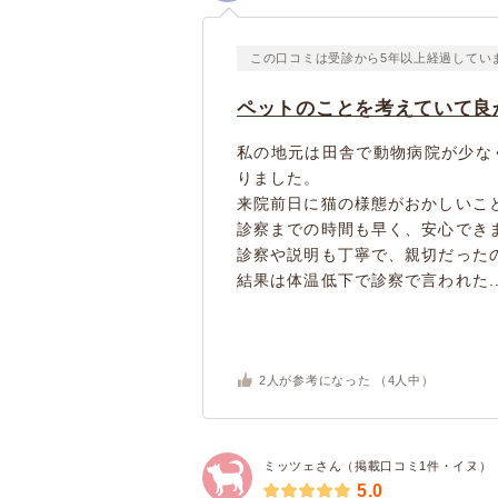
この口コミは受診から5年以上経過してい
ペットのことを考えていて良
私の地元は田舎で動物病院が少な
りました。
来院前日に猫の様態がおかしいこ
診察までの時間も早く、安心でき
診察や説明も丁寧で、親切だった
結果は体温低下で診察で言われた..
2
人が参考になった （
4
人中）
ミッツェさん（掲載口コミ1件・イヌ）
5.0