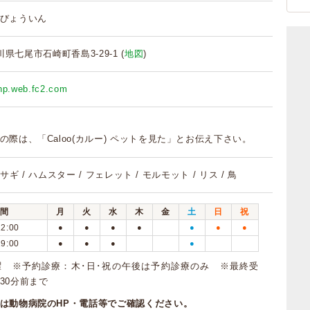
びょういん
石川県七尾市石崎町香島3-29-1 (
地図
)
ahp.web.fc2.com
の際は、「Caloo(カルー) ペットを見た」とお伝え下さい。
ウサギ / ハムスター / フェレット / モルモット / リス / 鳥
間
月
火
水
木
金
土
日
祝
12:00
●
●
●
●
●
●
●
19:00
●
●
●
●
曜 ※予約診療：木･日･祝の午後は予約診療のみ ※最終受
30分前まで
は動物病院のHP・電話等でご確認ください。