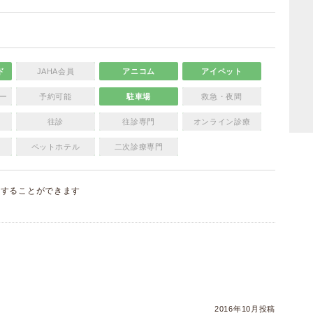
ド
JAHA会員
アニコム
アイペット
ー
予約可能
駐車場
救急・夜間
往診
往診専門
オンライン診療
ペットホテル
二次診療専門
集
することができます
）
2016年10月投稿