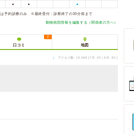
●
●
●
後は予約診療のみ ※最終受付：診察終了の30分前まで
動物病院情報を編集する（関係者の方へ）
7
口コミ
地図
↓
アクセス数: 16,098 [7月: 45 | 6月: 80 ]