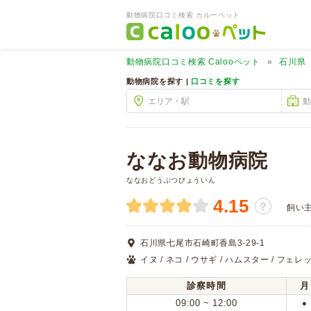
動物病院口コミ検索 カルーペット
動物病院口コミ検索
Calooペット
石川県
動物病院を探す |
口コミを探す
ななお動物病院
ななおどうぶつびょういん
4.15
？
飼い
石川県七尾市石崎町香島3-29-1
イヌ / ネコ / ウサギ / ハムスター / フェレッ
診察時間
月
09:00 ~ 12:00
●