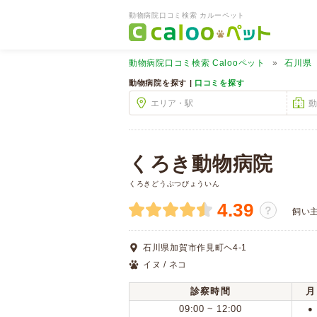
動物病院口コミ検索 カルーペット
動物病院口コミ検索
Calooペット
石川県
動物病院を探す |
口コミを探す
くろき動物病院
くろきどうぶつびょういん
4.39
？
飼い
石川県加賀市作見町ヘ4-1
イヌ / ネコ
診察時間
月
09:00 ~ 12:00
●