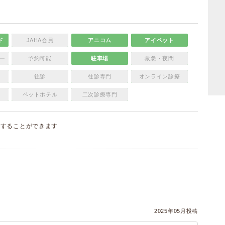
ド
JAHA会員
アニコム
アイペット
ー
予約可能
駐車場
救急・夜間
往診
往診専門
オンライン診療
ペットホテル
二次診療専門
集
することができます
）
2025年05月投稿