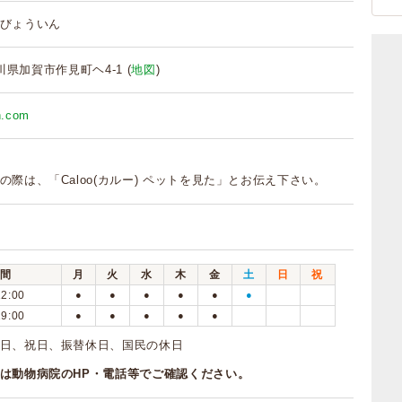
びょういん
 石川県加賀市作見町ヘ4-1 (
地図
)
ah.com
の際は、「Caloo(カルー) ペットを見た」とお伝え下さい。
間
月
火
水
木
金
土
日
祝
12:00
●
●
●
●
●
●
19:00
●
●
●
●
●
日、祝日、振替休日、国民の休日
は動物病院のHP・電話等でご確認ください。