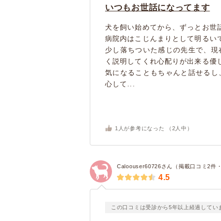
いつもお世話になってます
犬を飼い始めてから、ずっとお世
病院内はこじんまりとして明るい
少し落ちついた感じの先生で、現
く説明してくれ心配りが出来る優
気になることもちゃんと話せるし
心して...
1
人が参考になった （
2
人中）
Caloouser60726さん（掲載口コミ2
4.5
この口コミは受診から5年以上経過してい