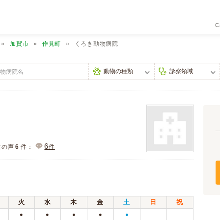
C
加賀市
作見町
くろき動物病院
6
主の声
6
件：
件
火
水
木
金
土
日
祝
●
●
●
●
●