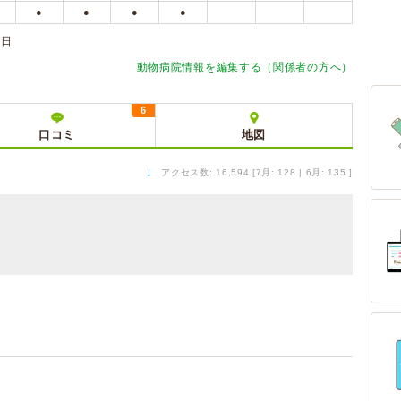
●
●
●
●
休日
動物病院情報を編集する（関係者の方へ）
6
口コミ
地図
↓
アクセス数: 16,594 [7月: 128 | 6月: 135 ]