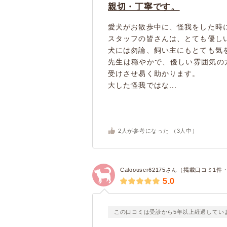
親切・丁寧です。
愛犬がお散歩中に、怪我をした時
スタッフの皆さんは、とても優し
犬には勿論、飼い主にもとても気
先生は穏やかで、優しい雰囲気の
受けさせ易く助かります。
大した怪我ではな...
2
人が参考になった （
3
人中）
Caloouser62175さん（掲載口コミ1
5.0
この口コミは受診から5年以上経過してい