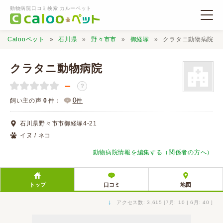
動物病院口コミ検索 カルーペット
Calooペット
石川県
野々市市
御経塚
クラタニ動物病院
クラタニ動物病院
－
？
動物病院検索
0
飼い主の声
0
件：
件
石川県野々市市御経塚4-21
口コミ検索
イヌ / ネコ
動物病院情報を編集する（関係者の方へ）
Calooペットとは？
トップ
口コミ
地図
口コミ投稿
↓
アクセス数: 3,615 [7月: 10 | 6月: 40 ]