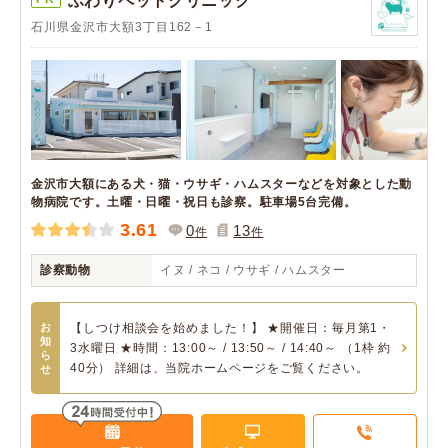
ふわりペットクリニック
石川県金沢市大額3丁目162－1
金沢市大額にある犬・猫・ウサギ・ハムスターなどを対象とした動
物病院です。土曜・日曜・祝日も診察。駐車場5台完備。
3.61
0
13
件
件
診察動物
イヌ / ネコ / ウサギ / ハムスター
お
【しつけ相談会を始めました！】 ★開催日：毎月第1・
知
3水曜日 ★時間：13:00～ / 13:50～ / 14:40～ （1枠 約
ら
40分） 詳細は、当院ホームページをご覧ください。
せ