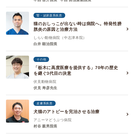
中西 啓介院長
中西 由佳梨副院長
腎・泌尿器系疾患
猫のおしっこが出ない時は病院へ。特発性膀
胱炎の原因と治療方法
しらい動物病院（中志津本院）
白井 顕治院長
その他
「栃木に高度医療を提供する」70年の歴史
を継ぐ3代目の決意
伏見動物病院
伏見 寿彦先生
皮膚系疾患
犬猫のアトピーを完治させる治療
アニーマどうぶつ病院
村谷 親男院長