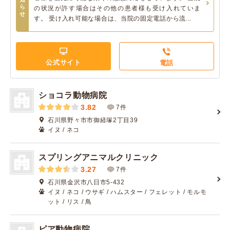
ら
の状況が許す場合はその他の患者様も受け入れていま
せ
す。 受け入れ可能な場合は、当院の固定電話から流...
公式サイト
電話
ショコラ動物病院
3.82
7件
石川県野々市市御経塚2丁目39
イヌ / ネコ
スプリングアニマルクリニック
3.27
7件
石川県金沢市八日市5-432
イヌ / ネコ / ウサギ / ハムスター / フェレット / モルモ
ット / リス / 鳥
ピア動物病院