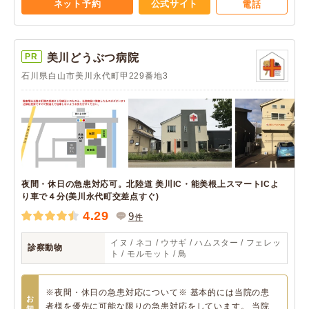
ネット予約
公式サイト
電話
PR
美川どうぶつ病院
石川県白山市美川永代町甲229番地3
夜間・休日の急患対応可。北陸道 美川IC・能美根上スマートICよ
り車で４分(美川永代町交差点すぐ)
4.29
9
件
イヌ / ネコ / ウサギ / ハムスター / フェレッ
診察動物
ト / モルモット / 鳥
※夜間・休日の急患対応について※ 基本的には当院の患
お
者様を優先に可能な限りの急患対応をしています。 当院
知