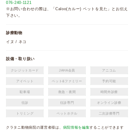
076-240-1121
※お問い合わせの際は、「Caloo(カルー) ペットを見た」とお伝え
下さい。
診療動物
イヌ / ネコ
設備・取り扱い
クレジットカード
JAHA会員
アニコム
アイペット
ペット&ファミリー
予約可能
駐車場
救急・夜間
時間外診療
往診
往診専門
オンライン診療
トリミング
ペットホテル
二次診療専門
クラタニ動物病院の運営者様は、
病院情報を編集
することができます