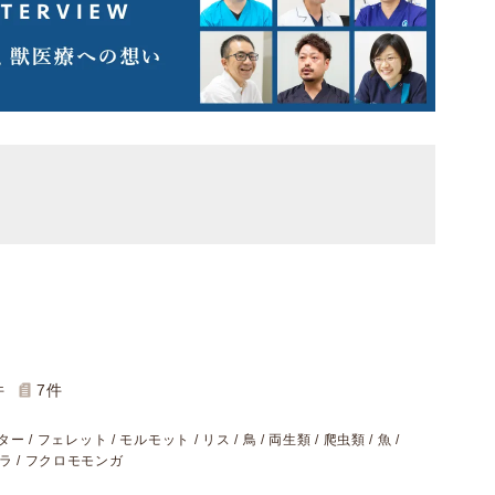
件
7
件
ター / フェレット / モルモット / リス / 鳥 / 両生類 / 爬虫類 / 魚 /
チラ / フクロモモンガ