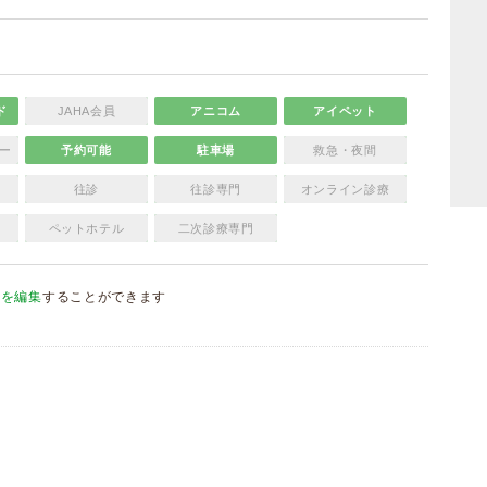
ド
JAHA会員
アニコム
アイペット
ー
予約可能
駐車場
救急・夜間
往診
往診専門
オンライン診療
ペットホテル
二次診療専門
報を編集
することができます
）