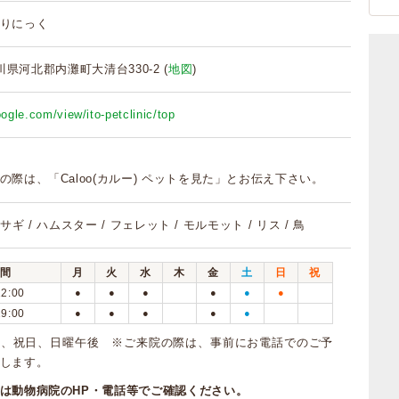
りにっく
 石川県河北郡内灘町大清台330-2 (
地図
)
oogle.com/view/ito-petclinic/top
の際は、「Caloo(カルー) ペットを見た」とお伝え下さい。
ウサギ / ハムスター / フェレット / モルモット / リス / 鳥
間
月
火
水
木
金
土
日
祝
12:00
●
●
●
●
●
●
19:00
●
●
●
●
●
曜、祝日、日曜午後 ※ご来院の際は、事前にお電話でのご予
します。
は動物病院のHP・電話等でご確認ください。