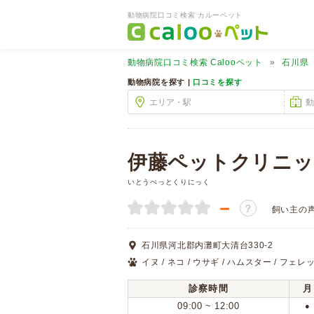
動物病院口コミ検索 カルーペット
動物病院口コミ検索
Calooペット
石川県
動物病院を探す |
口コミを探す
伊藤ペットクリニッ
いとうぺっとくりにっく
－
？
飼い主の
石川県河北郡内灘町大清台330-2
イヌ / ネコ / ウサギ / ハムスター / フェレッ
診察時間
月
09:00 ~ 12:00
●