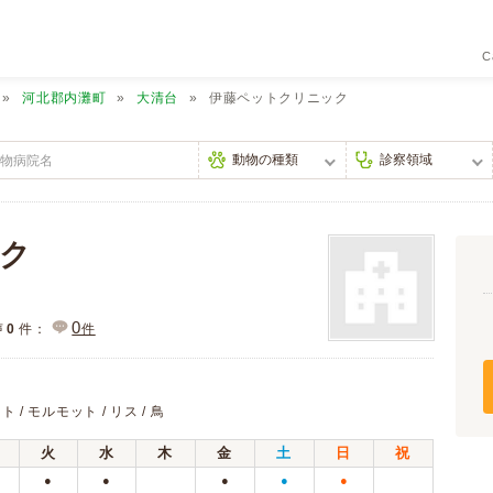
C
河北郡内灘町
大清台
伊藤ペットクリニック
ク
0
声
0
件：
件
ト / モルモット / リス / 鳥
火
水
木
金
土
日
祝
●
●
●
●
●