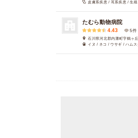
皮膚系疾患 / 耳系疾患 / 生
たむら動物病院
4.43
5件
石川県河北郡内灘町字鶴ヶ丘1
イヌ / ネコ / ウサギ / ハム