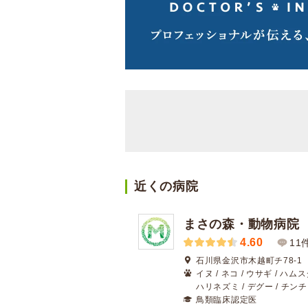
近くの病院
まさの森・動物病院
4.60
11
石川県金沢市木越町チ78-1
イヌ / ネコ / ウサギ / ハムス
ハリネズミ / デグー / チン
鳥類臨床認定医