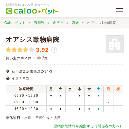
動物病院口コミ検索 カルーペット
Calooペット
石川県
金沢市
西念
オアシス動物病院
オアシス動物病院
3.92
？
動物病院検索
2
飼い主の声
2
件：
件
石川県金沢市西念2-34-3
口コミ検索
イヌ / ネコ
診察時間
月
火
水
木
金
土
日
祝
Calooペットとは？
09:30 ~ 12:30
●
●
●
●
●
09:30 ~ 13:00
●
16:30 ~ 19:30
●
●
●
●
●
口コミ投稿
※休診日：水曜・日曜午後・祝日
動物病院情報を編集する（関係者の方へ）