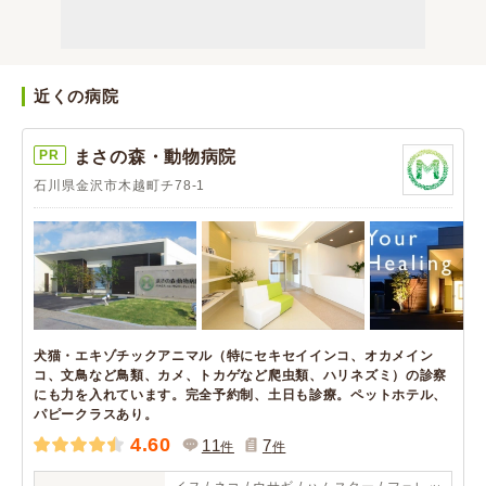
近くの病院
PR
まさの森・動物病院
石川県金沢市木越町チ78-1
犬猫・エキゾチックアニマル（特にセキセイインコ、オカメイン
コ、文鳥など鳥類、カメ、トカゲなど爬虫類、ハリネズミ）の診察
にも力を入れています。完全予約制、土日も診療。ペットホテル、
パピークラスあり。
4.60
11
7
件
件