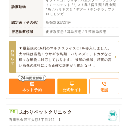
イヌ / ネコ / ウサギ / ハムスター / フェレッ
ト / モルモット / リス / 鳥 / 両生類 / 爬虫類
診察動物
/ 魚 / ハリネズミ / デグー / チンチラ / フク
ロモモンガ
認定医（その他）
鳥類臨床認定医
得意診察領域
皮膚系疾患 / 耳系疾患 / 生殖器系疾患
▼最新鋭の16列のマルチスライスCTを導入しました。
お
犬や猫は当然！ウサギや鳥類、ハリネズミ、トカゲなど
知
ら
様々な動物に対応しております。 被曝の低減、精度の高
せ
い画像の取得による正確な診断が可能となり...
ネット予約
公式サイト
電話
PR
ふわりペットクリニック
石川県金沢市大額3丁目162－1