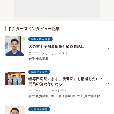
ドクターズインタビュー記事
整形外科系疾患
犬の前十字靭帯断裂と膝蓋骨脱臼
アニマルクリニック イスト
金子 泰広院長
感染症系疾患
猫専門病院による、後遺症にも配慮したFIP
完治の新たなかたち
キャットクリニック世田谷
有井 良貴院長
堀口 裕子獣医師
井上 真幸獣医師
呼吸器系疾患