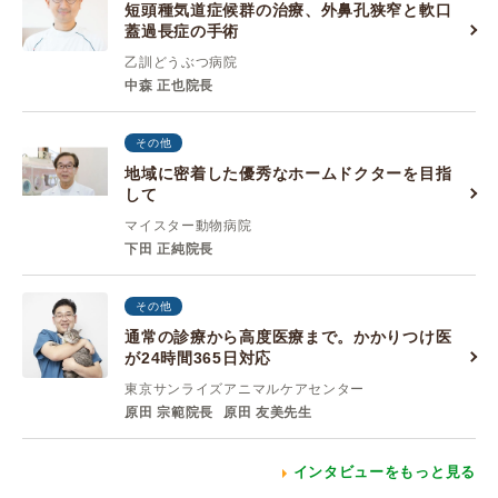
短頭種気道症候群の治療、外鼻孔狭窄と軟口
蓋過長症の手術
乙訓どうぶつ病院
中森 正也院長
その他
地域に密着した優秀なホームドクターを目指
して
マイスター動物病院
下田 正純院長
その他
通常の診療から高度医療まで。かかりつけ医
が24時間365日対応
東京サンライズアニマルケアセンター
原田 宗範院長
原田 友美先生
インタビューをもっと見る