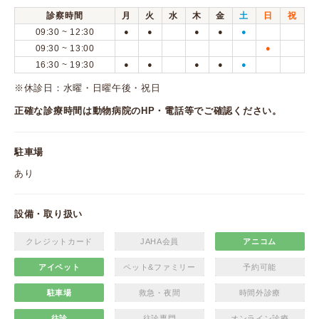
診察時間
月
火
水
木
金
土
日
祝
09:30 ~ 12:30
●
●
●
●
●
09:30 ~ 13:00
●
16:30 ~ 19:30
●
●
●
●
●
※休診日：水曜・日曜午後・祝日
正確な診療時間は動物病院のHP・電話等でご確認ください。
駐車場
あり
設備・取り扱い
クレジットカード
JAHA会員
アニコム
アイペット
ペット&ファミリー
予約可能
駐車場
救急・夜間
時間外診療
往診
往診専門
オンライン診療