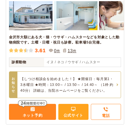
金沢市大額にある犬・猫・ウサギ・ハムスターなどを対象とした動
物病院です。土曜・日曜・祝日も診察。駐車場5台完備。
3.61
0
13
件
件
診察動物
イヌ / ネコ / ウサギ / ハムスター
お
【しつけ相談会を始めました！】 ★開催日：毎月第1・
知
3水曜日 ★時間：13:00～ / 13:50～ / 14:40～ （1枠 約
ら
40分） 詳細は、当院ホームページをご覧ください。
せ
ネット予約
公式サイト
電話