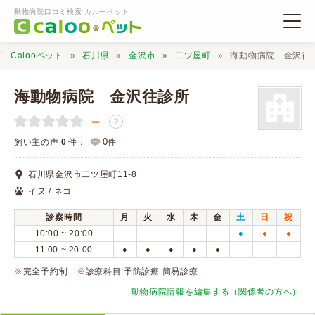
動物病院口コミ検索 カルーペット
Calooペット
石川県
金沢市
二ツ屋町
海動物病院 金沢往
海動物病院 金沢往診所
－
？
動物病院検索
0
飼い主の声
0
件：
件
石川県金沢市二ツ屋町11-8
口コミ検索
イヌ / ネコ
診察時間
月
火
水
木
金
土
日
祝
Calooペットとは？
10:00 ~ 20:00
●
●
●
11:00 ~ 20:00
●
●
●
●
●
口コミ投稿
※完全予約制 ※診療科目:予防診療 簡易診療
動物病院情報を編集する（関係者の方へ）