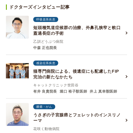
ドクターズインタビュー記事
呼吸器系疾患
短頭種気道症候群の治療、外鼻孔狭窄と軟口
蓋過長症の手術
乙訓どうぶつ病院
中森 正也院長
感染症系疾患
猫専門病院による、後遺症にも配慮したFIP
完治の新たなかたち
キャットクリニック世田谷
有井 良貴院長
堀口 裕子獣医師
井上 真幸獣医師
腫瘍・がん
うさぎの子宮腺癌とフェレットのインスリノ
ーマ
花咲く動物病院