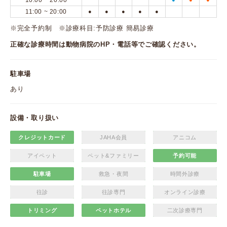
10:00 ~ 20:00
11:00 ~ 20:00
●
●
●
●
●
※完全予約制 ※診療科目:予防診療 簡易診療
正確な診療時間は動物病院のHP・電話等でご確認ください。
駐車場
あり
設備・取り扱い
クレジットカード
JAHA会員
アニコム
アイペット
ペット&ファミリー
予約可能
駐車場
救急・夜間
時間外診療
往診
往診専門
オンライン診療
トリミング
ペットホテル
二次診療専門