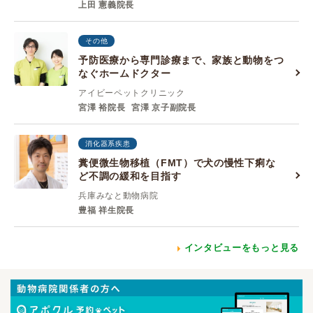
上田 憲義院長
その他
予防医療から専門診療まで、家族と動物をつ
なぐホームドクター
アイビーペットクリニック
宮澤 裕院長
宮澤 京子副院長
消化器系疾患
糞便微生物移植（FMT）で犬の慢性下痢な
ど不調の緩和を目指す
兵庫みなと動物病院
豊福 祥生院長
インタビューをもっと見る