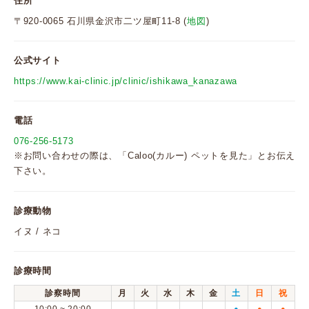
住所
〒920-0065 石川県金沢市二ツ屋町11-8 (
地図
)
公式サイト
https://www.kai-clinic.jp/clinic/ishikawa_kanazawa
電話
076-256-5173
※お問い合わせの際は、「Caloo(カルー) ペットを見た」とお伝え
下さい。
診療動物
イヌ / ネコ
診療時間
診察時間
月
火
水
木
金
土
日
祝
●
●
●