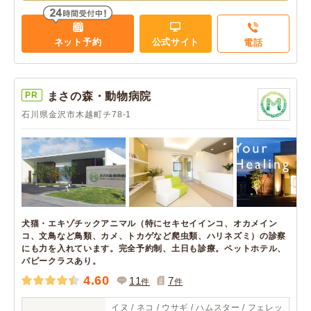
ネット予約
公式サイト
電話
PR
まさの森・動物病院
石川県金沢市木越町チ78-1
犬猫・エキゾチックアニマル（特にセキセイインコ、オカメイン
コ、文鳥など鳥類、カメ、トカゲなど爬虫類、ハリネズミ）の診察
にも力を入れています。完全予約制、土日も診療。ペットホテル、
パピークラスあり。
4.60
11
7
件
件
イヌ / ネコ / ウサギ / ハムスター / フェレッ