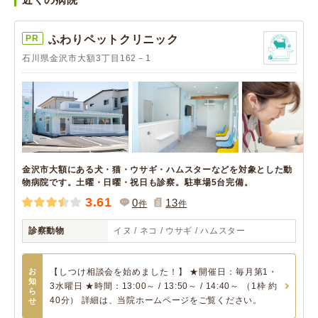
PR
ふわりペットクリニック
石川県金沢市大額3丁目162－1
金沢市大額にある犬・猫・ウサギ・ハムスターなどを対象とした動
物病院です。土曜・日曜・祝日も診察。駐車場5台完備。
3.61
0
13
件
件
診察動物
イヌ / ネコ / ウサギ / ハムスター
お
【しつけ相談会を始めました！】 ★開催日：毎月第1・
知
3水曜日 ★時間：13:00～ / 13:50～ / 14:40～ （1枠 約
ら
40分） 詳細は、当院ホームページをご覧ください。
せ