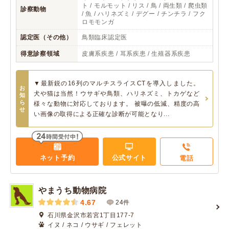
ト / モルモット / リス / 鳥 / 両生類 / 爬虫類
診察動物
/ 魚 / ハリネズミ / デグー / チンチラ / フク
ロモモンガ
認定医（その他）
鳥類臨床認定医
得意診察領域
皮膚系疾患 / 耳系疾患 / 生殖器系疾患
▼最新鋭の16列のマルチスライスCTを導入しました。
お
犬や猫は当然！ウサギや鳥類、ハリネズミ、トカゲなど
知
ら
様々な動物に対応しております。 被曝の低減、精度の高
せ
い画像の取得による正確な診断が可能となり...
ネット予約
公式サイト
電話
やまうち動物病院
4.67
24件
石川県金沢市若宮1丁目177-7
イヌ / ネコ / ウサギ / フェレット