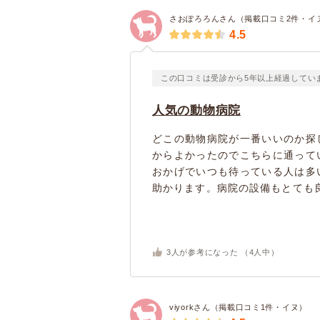
さおぽろろんさん（掲載口コミ2件・イ
4.5
この口コミは受診から5年以上経過してい
人気の動物病院
どこの動物病院が一番いいのか探
からよかったのでこちらに通って
おかげでいつも待っている人は多
助かります。病院の設備もとても良
3
人が参考になった （
4
人中）
viyorkさん（掲載口コミ1件・イヌ）