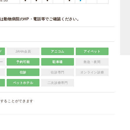
18:00
●
●
●
●
●
は動物病院のHP・電話等でご確認ください。
ド
JAHA会員
アニコム
アイペット
ー
予約可能
駐車場
救急・夜間
往診
往診専門
オンライン診療
ペットホテル
二次診療専門
集
することができます
）