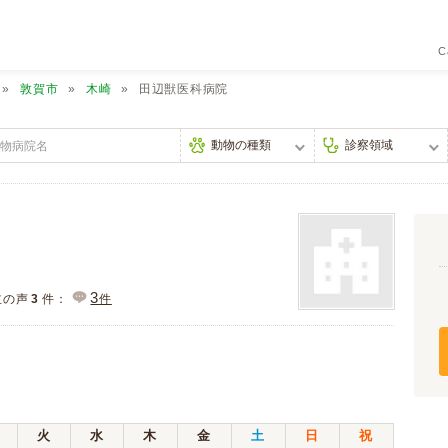
C
敦賀市
木崎
田辺獣医科病院
3
主の声
3
件：
件
火
水
木
金
土
日
祝