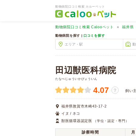
動物病院口コミ検索 カルーペット
動物病院口コミ検索
Calooペット
福井県
動物病院を探す |
口コミを探す
田辺獣医科病院
たなべじゅういかびょういん
4.07
？
飼い
福井県敦賀市木崎43-17-2
イヌ / ネコ
獣医循環器認定医
（学位・認定・専門）
診察時間
月