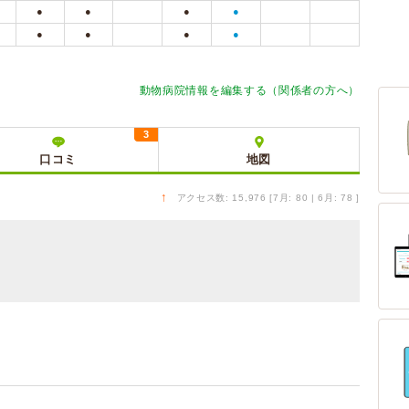
●
●
●
●
●
●
●
●
動物病院情報を編集する（関係者の方へ）
3
口コミ
地図
↑
アクセス数: 15,976 [7月: 80 | 6月: 78 ]