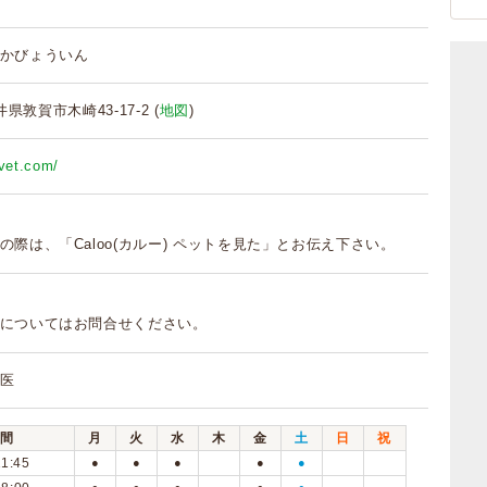
かびょういん
福井県敦賀市木崎43-17-2 (
地図
)
-vet.com/
の際は、「Caloo(カルー) ペットを見た」とお伝え下さい。
についてはお問合せください。
医
間
月
火
水
木
金
土
日
祝
11:45
●
●
●
●
●