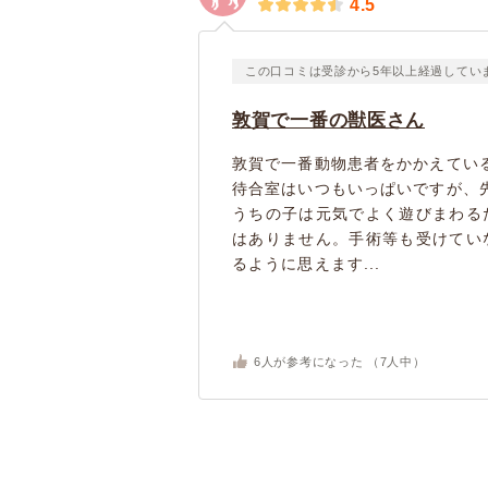
4.5
この口コミは受診から5年以上経過してい
敦賀で一番の獣医さん
敦賀で一番動物患者をかかえてい
待合室はいつもいっぱいですが、
うちの子は元気でよく遊びまわる
はありません。手術等も受けてい
るように思えます...
6
人が参考になった （
7
人中）