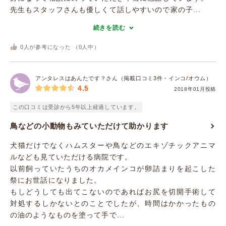
先生もスタッフさんも優しくて話しやすいので家の子...
続きを読む
0
人が参考になった （
0
人中）
アンタレスはあんたです？さん（掲載口コミ3件・インコ/オウム）
4.5
2018年01月投稿
この口コミは受診から5年以上経過しています。
鳥などの小動物もみていただけて助かります
犬猫だけでなくハムスターや鳥などのエキゾチックアニマ
ルなども見ていただける病院です。
以前飼っていたうちのオカメインコが卵詰まりを起こした
祭にお世話になりました。
もしどうしても出てこないのであればお尻を切開手術して
対処するしかないとのことでしたが、時間はかかったもの
の油のようなものを塗って手で...