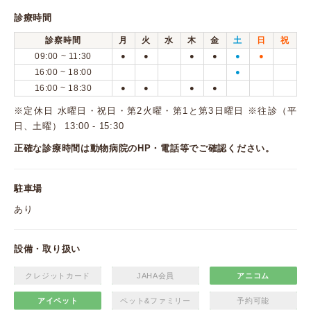
診療時間
診察時間
月
火
水
木
金
土
日
祝
09:00 ~ 11:30
●
●
●
●
●
●
16:00 ~ 18:00
●
16:00 ~ 18:30
●
●
●
●
※定休日 水曜日・祝日・第2火曜・第1と第3日曜日 ※往診（平
日、土曜） 13:00 - 15:30
正確な診療時間は動物病院のHP・電話等でご確認ください。
駐車場
あり
設備・取り扱い
クレジットカード
JAHA会員
アニコム
アイペット
ペット&ファミリー
予約可能