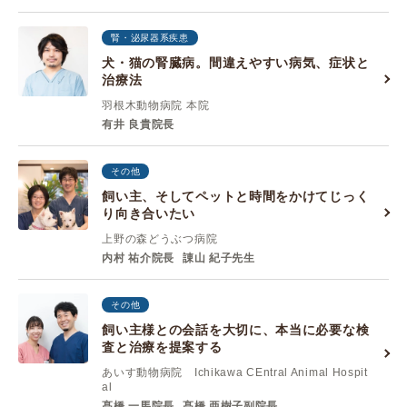
腎・泌尿器系疾患
犬・猫の腎臓病。間違えやすい病気、症状と
治療法
羽根木動物病院 本院
有井 良貴院長
その他
飼い主、そしてペットと時間をかけてじっく
り向き合いたい
上野の森どうぶつ病院
内村 祐介院長
諌山 紀子先生
その他
飼い主様との会話を大切に、本当に必要な検
査と治療を提案する
あいす動物病院 Ichikawa CEntral Animal Hospit
al
髙橋 一馬院長
髙橋 亜樹子副院長