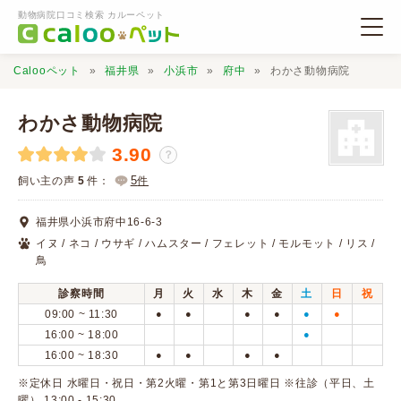
動物病院口コミ検索 カルーペット
Calooペット
福井県
小浜市
府中
わかさ動物病院
わかさ動物病院
3.90
？
動物病院検索
5
飼い主の声
5
件：
件
福井県小浜市府中16-6-3
口コミ検索
イヌ / ネコ / ウサギ / ハムスター / フェレット / モルモット / リス /
鳥
Calooペットとは？
診察時間
月
火
水
木
金
土
日
祝
09:00 ~ 11:30
●
●
●
●
●
●
16:00 ~ 18:00
●
口コミ投稿
16:00 ~ 18:30
●
●
●
●
※定休日 水曜日・祝日・第2火曜・第1と第3日曜日 ※往診（平日、土
曜） 13:00 - 15:30