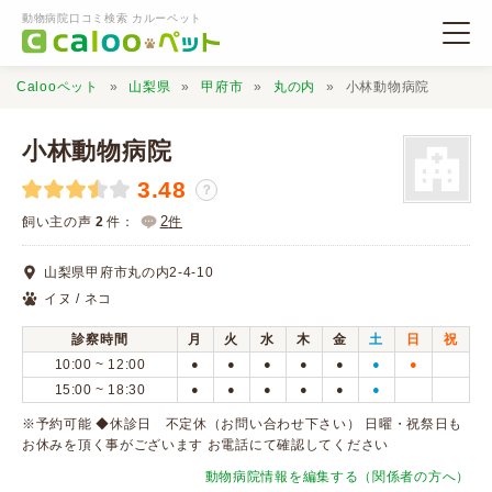
動物病院口コミ検索 カルーペット
Calooペット
山梨県
甲府市
丸の内
小林動物病院
小林動物病院
3.48
？
動物病院検索
2
飼い主の声
2
件：
件
山梨県甲府市丸の内2-4-10
口コミ検索
イヌ / ネコ
診察時間
月
火
水
木
金
土
日
祝
Calooペットとは？
10:00 ~ 12:00
●
●
●
●
●
●
●
15:00 ~ 18:30
●
●
●
●
●
●
口コミ投稿
※予約可能 ◆休診日 不定休（お問い合わせ下さい） 日曜・祝祭日も
お休みを頂く事がございます お電話にて確認してください
動物病院情報を編集する（関係者の方へ）