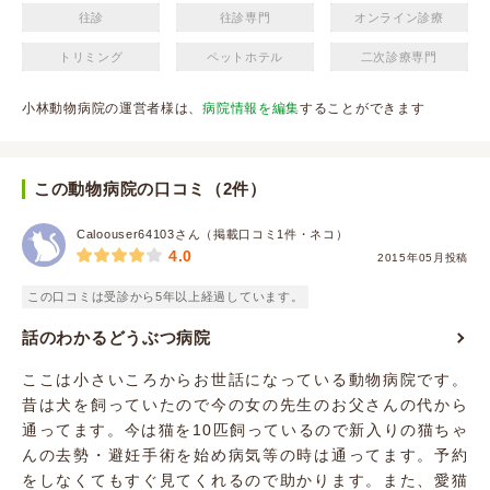
往診
往診専門
オンライン診療
トリミング
ペットホテル
二次診療専門
小林動物病院の運営者様は、
病院情報を編集
することができます
この動物病院の口コミ（2件）
Caloouser64103さん（掲載口コミ1件・ネコ）
4.0
2015年05月投稿
この口コミは受診から5年以上経過しています。
話のわかるどうぶつ病院
ここは小さいころからお世話になっている動物病院です。
昔は犬を飼っていたので今の女の先生のお父さんの代から
通ってます。今は猫を10匹飼っているので新入りの猫ちゃ
んの去勢・避妊手術を始め病気等の時は通ってます。予約
をしなくてもすぐ見てくれるので助かります。また、愛猫