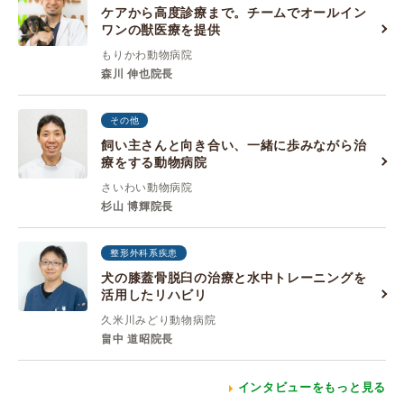
ケアから高度診療まで。チームでオールイン
ワンの獣医療を提供
もりかわ動物病院
森川 伸也院長
その他
飼い主さんと向き合い、一緒に歩みながら治
療をする動物病院
さいわい動物病院
杉山 博輝院長
整形外科系疾患
犬の膝蓋骨脱臼の治療と水中トレーニングを
活用したリハビリ
久米川みどり動物病院
畠中 道昭院長
インタビューをもっと見る