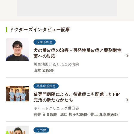
ドクターズインタビュー記事
皮膚系疾患
犬の膿皮症の治療～再発性膿皮症と薬剤耐性
菌への対応
川西池田いぬとねこの病院
山本 孟院長
感染症系疾患
猫専門病院による、後遺症にも配慮したFIP
完治の新たなかたち
キャットクリニック世田谷
有井 良貴院長
堀口 裕子獣医師
井上 真幸獣医師
その他