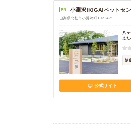
小淵沢IKIGAIペットセ
PR
山梨県北杜市小淵沢町10214-5
八ヶ
えた
診
公式サイト