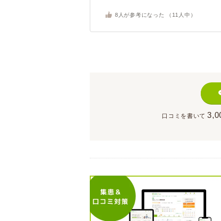
8
人が参考になった （
11
人中）
3,0
口コミを書いて