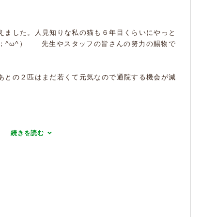
えました。人見知りな私の猫も６年目くらいにやっと
；^ω^） 先生やスタッフの皆さんの努力の賜物で
あとの２匹はまだ若くて元気なので通院する機会が減
続きを読む