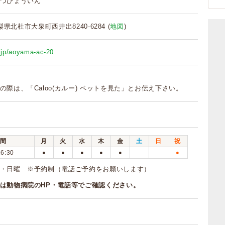
つびょういん
山梨県北杜市大泉町西井出8240-6284 (
地図
)
e.jp/aoyama-ac-20
の際は、「Caloo(カルー) ペットを見た」とお伝え下さい。
間
月
火
水
木
金
土
日
祝
16:30
●
●
●
●
●
●
・日曜 ※予約制（電話ご予約をお願いします）
は動物病院のHP・電話等でご確認ください。