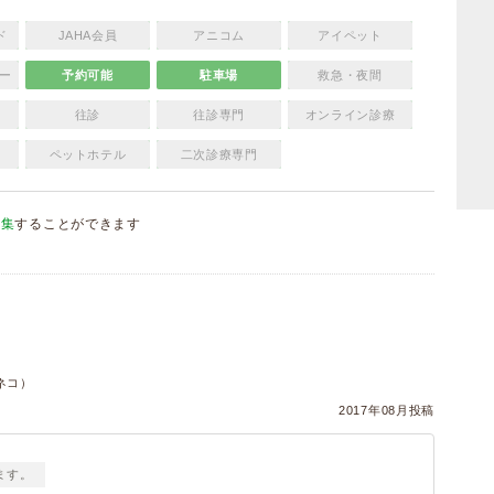
ド
JAHA会員
アニコム
アイペット
ー
予約可能
駐車場
救急・夜間
往診
往診専門
オンライン診療
ペットホテル
二次診療専門
編集
することができます
）
ネコ）
2017年08月投稿
ます。