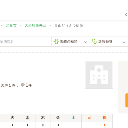
C
北杜市
大泉町西井出
青山どうぶつ病院
1
主の声
1
件：
件
火
水
木
金
土
日
祝
●
●
●
●
●