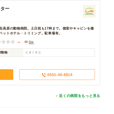
ンター
岳高原の動物病院。土日祝も17時まで。個室やキャビンを備
ペットホテル・トリミング。駐車場有。
－
0
件
察動物
イヌ / ネコ
0551-45-8814
近くの病院をもっと見る