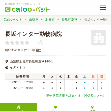
動物病院口コミ検索 カルーペット
Calooペット
山梨県
北杜市
長坂町夏秋
長坂インター動物
長坂インター動物病院
－
？
動物病院検索
0
飼い主の声
0
件：
件
山梨県北杜市長坂町夏秋140-1
口コミ検索
イヌ / ネコ
診察時間
月
火
水
木
金
土
日
祝
Calooペットとは？
09:00 ~ 12:00
●
●
●
●
●
●
●
15:30 ~ 19:00
●
●
●
●
●
●
●
口コミ投稿
動物病院情報を編集する（関係者の方へ）