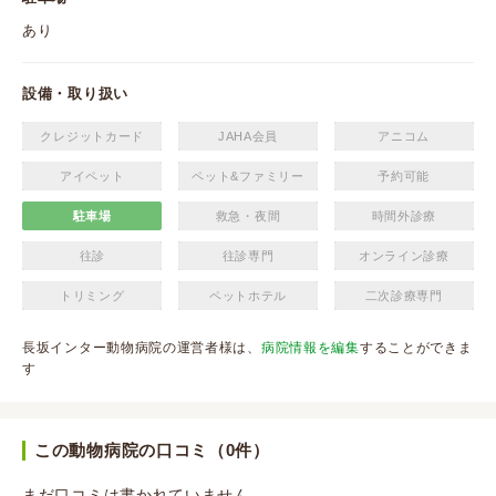
あり
設備・取り扱い
クレジットカード
JAHA会員
アニコム
アイペット
ペット&ファミリー
予約可能
駐車場
救急・夜間
時間外診療
往診
往診専門
オンライン診療
トリミング
ペットホテル
二次診療専門
長坂インター動物病院の運営者様は、
病院情報を編集
することができま
す
この動物病院の口コミ（0件）
まだ口コミは書かれていません