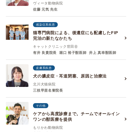
ヴィータ動物病院
佐藤 元気 先生
感染症系疾患
猫専門病院による、後遺症にも配慮したFIP
完治の新たなかたち
キャットクリニック世田谷
有井 良貴院長
堀口 裕子獣医師
井上 真幸獣医師
皮膚系疾患
犬の膿皮症・耳道閉塞、原因と治療法
北川犬猫病院
三枝早苗名誉院長
その他
ケアから高度診療まで。チームでオールイン
ワンの獣医療を提供
もりかわ動物病院