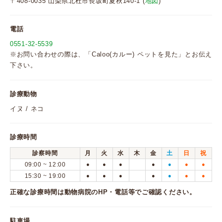
〒408-0035 山梨県北杜市長坂町夏秋140-1 (
地図
)
電話
0551-32-5539
※お問い合わせの際は、「Caloo(カルー) ペットを見た」とお伝え
下さい。
診療動物
イヌ / ネコ
診療時間
診察時間
月
火
水
木
金
土
日
祝
09:00 ~ 12:00
●
●
●
●
●
●
●
15:30 ~ 19:00
●
●
●
●
●
●
●
正確な診療時間は動物病院のHP・電話等でご確認ください。
駐車場