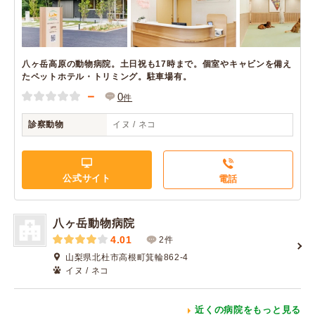
八ヶ岳高原の動物病院。土日祝も17時まで。個室やキャビンを備え
たペットホテル・トリミング。駐車場有。
－
0
件
診察動物
イヌ / ネコ
公式サイト
電話
八ヶ岳動物病院
4.01
2件
山梨県北杜市高根町箕輪862-4
イヌ / ネコ
近くの病院をもっと見る