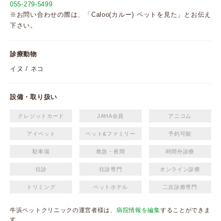
055-279-5499
※お問い合わせの際は、「Caloo(カルー) ペットを見た」とお伝え
下さい。
診療動物
イヌ / ネコ
設備・取り扱い
クレジットカード
JAHA会員
アニコム
アイペット
ペット&ファミリー
予約可能
駐車場
救急・夜間
時間外診療
往診
往診専門
オンライン診療
トリミング
ペットホテル
二次診療専門
牛浜ペットクリニックの運営者様は、
病院情報を編集
することができま
す