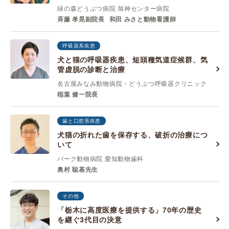
緑の森どうぶつ病院 旭神センター病院
斉藤 孝晃副院長
和田 みさと動物看護師
呼吸器系疾患
犬と猫の呼吸器疾患、短頭種気道症候群、気
管虚脱の診断と治療
名古屋みなみ動物病院・どうぶつ呼吸器クリニック
稲葉 健一院長
歯と口腔系疾患
犬猫の折れた歯を保存する、破折の治療につ
いて
パーク動物病院 愛知動物歯科
奥村 聡基先生
その他
「栃木に高度医療を提供する」70年の歴史
を継ぐ3代目の決意