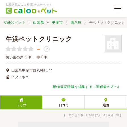
動物病院口コミ検索 カルーペット
Calooペット
山梨県
甲斐市
西八幡
牛浜ペットクリニック
牛浜ペットクリニック
－
？
動物病院検索
0
飼い主の声
0
件：
件
山梨県甲斐市西八幡1177
口コミ検索
イヌ / ネコ
動物病院情報を編集する（関係者の方へ）
Calooペットとは？
トップ
口コミ
地図
口コミ投稿
↓
アクセス数: 1,388 [7月: 4 | 6月: 20 ]