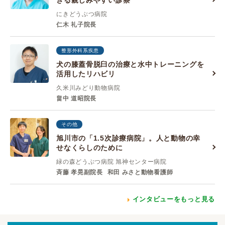
きる親しみやすい診察
にきどうぶつ病院
仁木 礼子院長
整形外科系疾患
犬の膝蓋骨脱臼の治療と水中トレーニングを
活用したリハビリ
久米川みどり動物病院
畠中 道昭院長
その他
旭川市の「1.5次診療病院」。人と動物の幸
せなくらしのために
緑の森どうぶつ病院 旭神センター病院
斉藤 孝晃副院長
和田 みさと動物看護師
インタビューをもっと見る