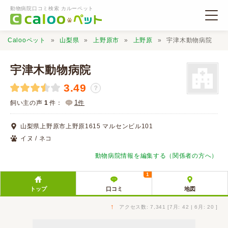
動物病院口コミ検索 カルーペット
Calooペット
山梨県
上野原市
上野原
宇津木動物病院
宇津木動物病院
3.49
？
動物病院検索
1
飼い主の声
1
件：
件
山梨県上野原市上野原1615 マルセンビル101
口コミ検索
イヌ / ネコ
動物病院情報を編集する（関係者の方へ）
Calooペットとは？
1
トップ
口コミ
地図
口コミ投稿
↑
アクセス数: 7,341 [7月: 42 | 6月: 20 ]