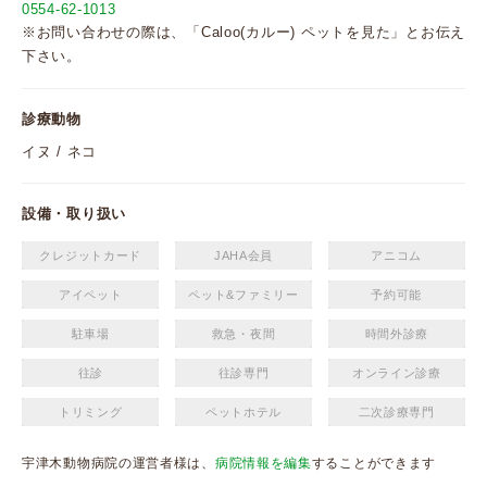
0554-62-1013
※お問い合わせの際は、「Caloo(カルー) ペットを見た」とお伝え
下さい。
診療動物
イヌ / ネコ
設備・取り扱い
クレジットカード
JAHA会員
アニコム
アイペット
ペット&ファミリー
予約可能
駐車場
救急・夜間
時間外診療
往診
往診専門
オンライン診療
トリミング
ペットホテル
二次診療専門
宇津木動物病院の運営者様は、
病院情報を編集
することができます