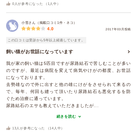
0
人が参考になった （
1
人中）
小雪さん（掲載口コミ1件・ネコ）
4.0
2017年03月投稿
この口コミは受診から5年以上経過しています。
飼い猫がお世話になっています
我が家の飼い猫は5匹目ですが尿路結石で苦しむことが多い
のですが、最近は病院を変えて病気やけがの都度、お世話
になっております。
去勢雄なので外に出すと他の雄にけがをさせられて来るの
で、毎年、何回も縫って頂いたり尿路結石も悪化するを防
ぐため治療に通っています。
尿路結石のエサも教えていただきましたが...
続きを読む
13
人が参考になった （
14
人中）