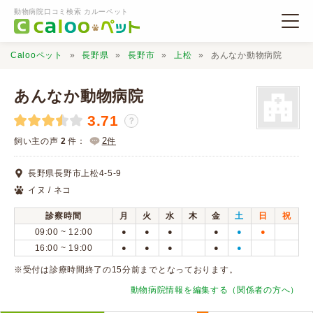
動物病院口コミ検索 カルーペット
Calooペット
長野県
長野市
上松
あんなか動物病院
あんなか動物病院
3.71
？
動物病院検索
2
飼い主の声
2
件：
件
長野県長野市上松4-5-9
口コミ検索
イヌ / ネコ
診察時間
月
火
水
木
金
土
日
祝
Calooペットとは？
09:00 ~ 12:00
●
●
●
●
●
●
16:00 ~ 19:00
●
●
●
●
●
口コミ投稿
※受付は診療時間終了の15分前までとなっております。
動物病院情報を編集する（関係者の方へ）