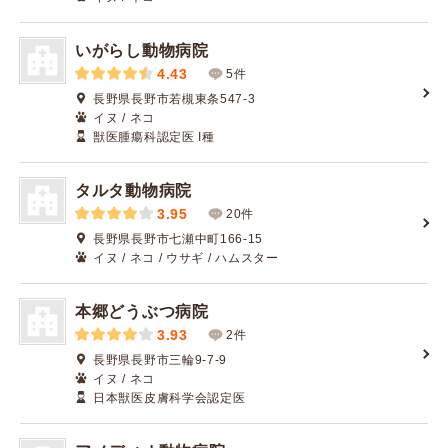
いがらし動物病院
4.43
5件
長野県長野市若槻東条547-3
イヌ / ネコ
獣医腫瘍科認定医 I種
タルタ動物病院
3.95
20件
長野県長野市七瀬中町166-15
イヌ / ネコ / ウサギ / ハムスター
本郷どうぶつ病院
3.93
2件
長野県長野市三輪9-7-9
イヌ / ネコ
日本獣医皮膚科学会認定医