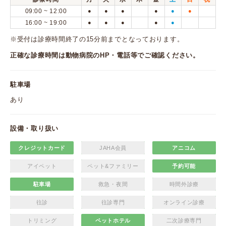
09:00 ~ 12:00
●
●
●
●
●
●
16:00 ~ 19:00
●
●
●
●
●
※受付は診療時間終了の15分前までとなっております。
正確な診療時間は動物病院のHP・電話等でご確認ください。
駐車場
あり
設備・取り扱い
クレジットカード
JAHA会員
アニコム
アイペット
ペット&ファミリー
予約可能
駐車場
救急・夜間
時間外診療
往診
往診専門
オンライン診療
トリミング
ペットホテル
二次診療専門