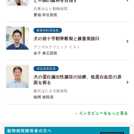
ど不調の緩和を目指す
兵庫みなと動物病院
豊福 祥生院長
整形外科系疾患
犬の前十字靭帯断裂と膝蓋骨脱臼
アニマルクリニック イスト
金子 泰広院長
消化器系疾患
犬の蛋白漏出性腸症の治療、低蛋白血症の原
因を探る
藤沢はたま犬猫病院
畑間 僚院長
インタビューをもっと見る