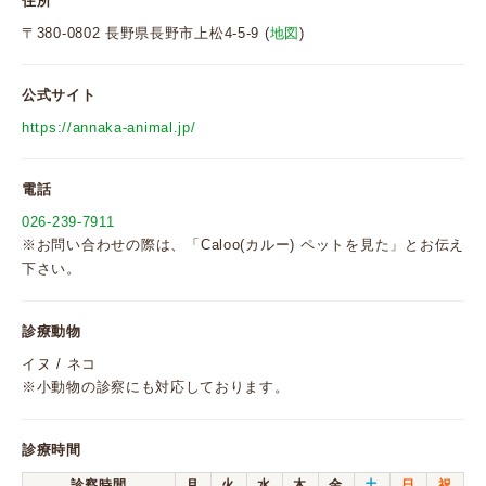
住所
〒380-0802 長野県長野市上松4-5-9 (
地図
)
公式サイト
https://annaka-animal.jp/
電話
026-239-7911
※お問い合わせの際は、「Caloo(カルー) ペットを見た」とお伝え
下さい。
診療動物
イヌ / ネコ
※小動物の診察にも対応しております。
診療時間
診察時間
月
火
水
木
金
土
日
祝