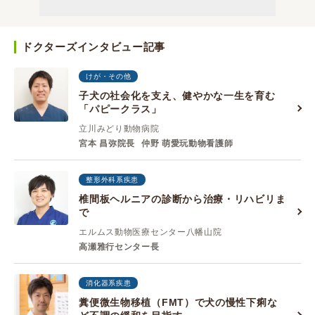
ドクターズインタビュー記事
けが・その他
子犬の社会化を支え、健やかな一生を育む
「パピークラス」
立川みどり動物病院
宮本 昌弥院長
仲野 萌愛玩動物看護師
整形外科系疾患
椎間板ヘルニアの診断から治療・リハビリま
で
エルムス動物医療センター八幡山院
高瀬雅行センター長
消化器系疾患
糞便微生物移植（FMT）で犬の慢性下痢な