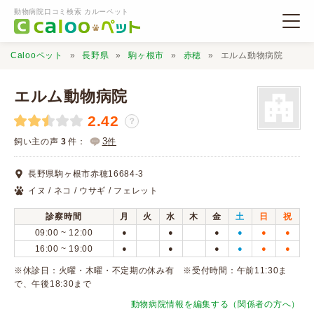
動物病院口コミ検索 カルーペット
Calooペット
長野県
駒ヶ根市
赤穂
エルム動物病院
エルム動物病院
2.42
？
動物病院検索
3
飼い主の声
3
件：
件
長野県駒ヶ根市赤穂16684-3
口コミ検索
イヌ / ネコ / ウサギ / フェレット
診察時間
月
火
水
木
金
土
日
祝
Calooペットとは？
09:00 ~ 12:00
●
●
●
●
●
●
16:00 ~ 19:00
●
●
●
●
●
●
口コミ投稿
※休診日：火曜・木曜・不定期の休み有 ※受付時間：午前11:30ま
で、午後18:30まで
動物病院情報を編集する（関係者の方へ）