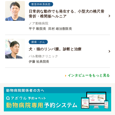
整形外科系疾患
日常的な動作でも発生する、小型犬の橈尺骨
骨折・椎間板ヘルニア
ノア動物病院
平子 毅院長
田村 雄治獣医長
腫瘍・がん
犬・猫のリンパ腫。診断と治療
パル動物クリニック
伊藤 祐典院長
インタビューをもっと見る