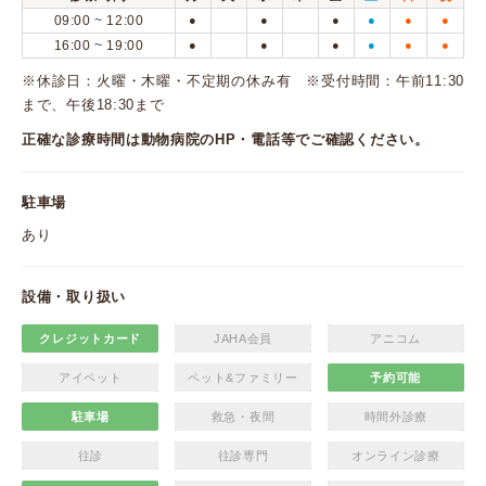
09:00 ~ 12:00
●
●
●
●
●
●
16:00 ~ 19:00
●
●
●
●
●
●
※休診日：火曜・木曜・不定期の休み有 ※受付時間：午前11:30
まで、午後18:30まで
正確な診療時間は動物病院のHP・電話等でご確認ください。
駐車場
あり
設備・取り扱い
クレジットカード
JAHA会員
アニコム
アイペット
ペット&ファミリー
予約可能
駐車場
救急・夜間
時間外診療
往診
往診専門
オンライン診療