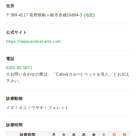
住所
〒399-4117 長野県駒ヶ根市赤穂16684-3 (
地図
)
公式サイト
https://www.animal-elm.com
電話
0265-82-5071
※お問い合わせの際は、「Caloo(カルー) ペットを見た」とお伝え
下さい。
診療動物
イヌ / ネコ / ウサギ / フェレット
診療時間
診察時間
月
火
水
木
金
土
日
祝