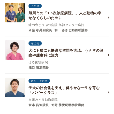
その他
旭川市の「1.5次診療病院」。人と動物の幸
せなくらしのために
緑の森どうぶつ病院 旭神センター病院
斉藤 孝晃副院長
和田 みさと動物看護師
その他
犬にも猫にも快適な空間を実現、うさぎの診
療や腫瘍科に注力
はる動物病院
瀧口 晴嵩院長
けが・その他
子犬の社会化を支え、健やかな一生を育む
「パピークラス」
立川みどり動物病院
宮本 昌弥院長
仲野 萌愛玩動物看護師