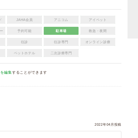
ド
JAHA会員
アニコム
アイペット
ー
予約可能
駐車場
救急・夜間
往診
往診専門
オンライン診療
ペットホテル
二次診療専門
報を編集
することができます
）
）
2022年04月投稿