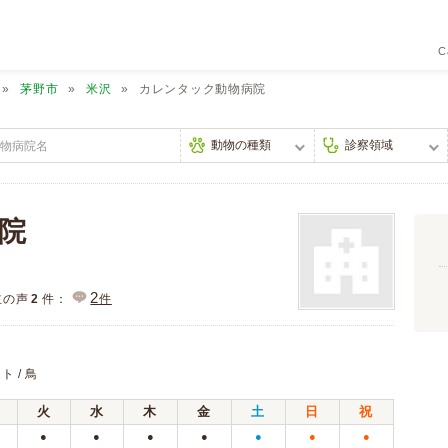
C
茅野市
米沢
カレンタック動物病院
院
2
主の声
2
件：
件
ト / 鳥
火
水
木
金
土
日
祝
●
●
●
●
●
●
●