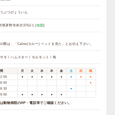
うぶつびょういん
長野県茅野市米沢3762-1 (
地図
)
の際は、「Caloo(カルー) ペットを見た」とお伝え下さい。
ウサギ / ハムスター / モルモット / 鳥
間
月
火
水
木
金
土
日
祝
12:00
●
●
●
●
●
●
●
●
18:00
●
18:30
●
19:00
●
●
●
●
●
は動物病院のHP・電話等でご確認ください。