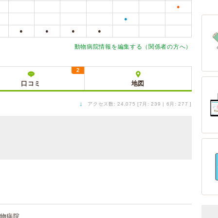
●
●
●
●
●
●
動物病院情報を編集する（関係者の方へ）
2
口コミ
地図
↓
アクセス数: 24,075 [7月: 239 | 6月: 277 ]
物病院