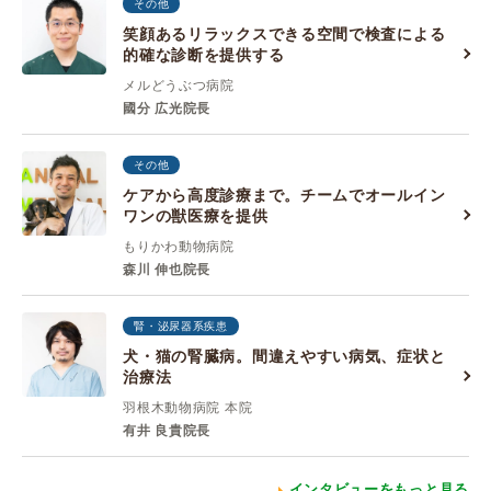
その他
笑顔あるリラックスできる空間で検査による
的確な診断を提供する
メルどうぶつ病院
國分 広光院長
その他
ケアから高度診療まで。チームでオールイン
ワンの獣医療を提供
もりかわ動物病院
森川 伸也院長
腎・泌尿器系疾患
犬・猫の腎臓病。間違えやすい病気、症状と
治療法
羽根木動物病院 本院
有井 良貴院長
インタビューをもっと見る