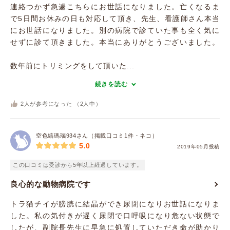
連絡つかず急遽こちらにお世話になりました。亡くなるま
で5日間お休みの日も対応して頂き、先生、看護師さん本当
にお世話になりました。別の病院で診ていた事も全く気に
せずに診て頂きました。本当にありがとうございました。
数年前にトリミングをして頂いた...
続きを読む
2
人が参考になった （
2
人中）
空色縞瑪瑙934さん（掲載口コミ1件・ネコ）
5.0
2019年05月投稿
この口コミは受診から5年以上経過しています。
良心的な動物病院です
トラ猫チイが膀胱に結晶ができ尿閉になりお世話になりま
した。私の気付きが遅く尿閉で口呼吸になり危ない状態で
したが、副院長先生に早急に処置していただき命が助かり