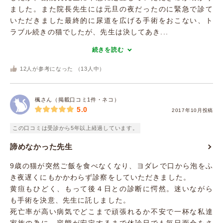
ました。また院長先生には元旦の夜だったのに緊急で診て
いただきました最終的に尿道を広げる手術をおこない、ト
ラブル続きの猫でしたが、先生は決してあき...
続きを読む
12
人が参考になった （
13
人中）
楓さん（掲載口コミ1件・ネコ）
5.0
2017年10月投稿
この口コミは受診から5年以上経過しています。
諦めなかった先生
9歳の猫が突然ご飯を食べなくなり、ヨダレで口から泡をふ
き夜遅くにもかかわらず診察をしていただきました。
黄疸もひどく、もって後４日との診断に愕然。迷いながら
も手術を決意、先生に託しました。
死亡率が高い病気でどこまで頑張れるか不安で一杯な私達