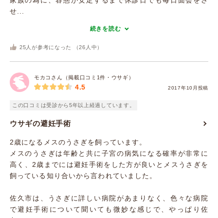
家族の為に、容態が安定するまで休診日でも毎日面会をさ
せ...
続きを読む
25
人が参考になった （
26
人中）
モカコさん（掲載口コミ1件・ウサギ）
4.5
2017年10月投稿
この口コミは受診から5年以上経過しています。
ウサギの避妊手術
2歳になるメスのうさぎを飼っています。
メスのうさぎは年齢と共に子宮の病気になる確率が非常に
高く、2歳までには避妊手術をした方が良いとメスうさぎを
飼っている知り合いから言われていました。
佐久市は、うさぎに詳しい病院があまりなく、色々な病院
で避妊手術について聞いても微妙な感じで、やっぱり佐