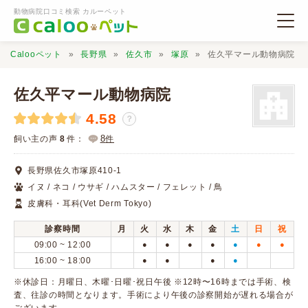
動物病院口コミ検索 カルーペット
Calooペット
長野県
佐久市
塚原
佐久平マール動物病院
佐久平マール動物病院
4.58
？
動物病院検索
8
飼い主の声
8
件：
件
長野県佐久市塚原410-1
口コミ検索
イヌ / ネコ / ウサギ / ハムスター / フェレット / 鳥
皮膚科・耳科(Vet Derm Tokyo)
Calooペットとは？
診察時間
月
火
水
木
金
土
日
祝
09:00 ~ 12:00
●
●
●
●
●
●
●
口コミ投稿
16:00 ~ 18:00
●
●
●
●
※休診日：月曜日、木曜･日曜･祝日午後 ※12時〜16時までは手術、検
査、往診の時間となります。手術により午後の診察開始が遅れる場合が