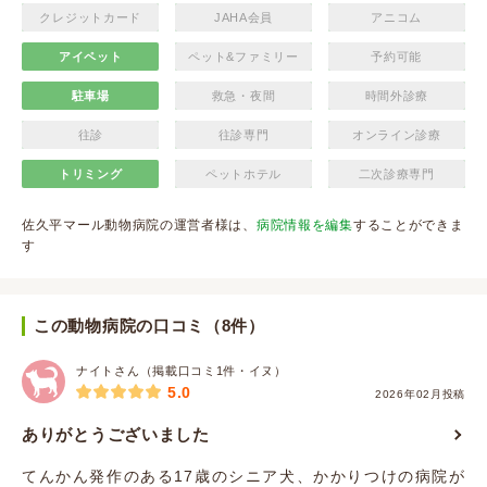
クレジットカード
JAHA会員
アニコム
アイペット
ペット&ファミリー
予約可能
駐車場
救急・夜間
時間外診療
往診
往診専門
オンライン診療
トリミング
ペットホテル
二次診療専門
佐久平マール動物病院の運営者様は、
病院情報を編集
することができま
す
この動物病院の口コミ（8件）
ナイトさん（掲載口コミ1件・イヌ）
5.0
2026年02月投稿
ありがとうございました
てんかん発作のある17歳のシニア犬、かかりつけの病院が