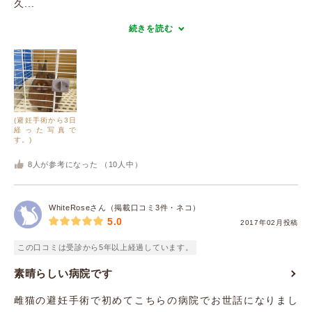
久...
続きを読む
(避妊手術から3日
経った写真で
す。)
8
人が参考になった （
10
人中）
WhiteRoseさん（掲載口コミ3件・ネコ）
5.0
2017年02月投稿
この口コミは受診から5年以上経過しています。
素晴らしい病院です
雌猫の避妊手術で初めてこちらの病院でお世話になりまし