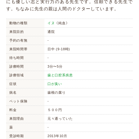
にも優しい志と実行力のある先生です。信頼できる先生で
す。ちなみに先生の親は人間のドクターしています。
動物の種類
イヌ
《純血》
来院目的
通院
予約の有無
-
来院時間帯
日中 (9-18時)
待ち時間
-
診療時間
3分〜5分
診療領域
歯と口腔系疾患
症状
口が臭い
病名
歯根の腐り
ペット保険
-
料金
５００円
来院理由
元々通っていた
薬
-
受診時期
2013年10月