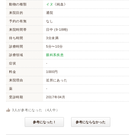
動物の種類
イヌ
《純血》
来院目的
通院
予約の有無
なし
来院時間帯
日中 (9-18時)
待ち時間
3分未満
診療時間
5分〜10分
診療領域
眼科系疾患
症状
-
料金
1000円
来院理由
近所にあった
薬
-
受診時期
2017年04月
3
人が参考になった （
4
人中）
参考になった！
参考にならなかった