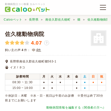
動物病院口コミ検索 カルーペット
Calooペット
長野県
南佐久郡佐久穂町
畑
佐久穂動物病院
佐久穂動物病院
4.07
？
動物病院検索
4
飼い主の声
4
件：
件
長野県南佐久郡佐久穂町畑563-1
口コミ検索
イヌ / ネコ
診察時間
月
火
水
木
金
土
日
祝
Calooペットとは？
08:30 ~ 11:30
●
●
●
●
●
●
●
15:00 ~ 18:00
●
●
●
●
口コミ投稿
※休診日：木曜 ※水・日・祝日は午前のみ診療 ※受付は終了30分
前までにお願いします
動物病院情報を編集する（関係者の方へ）