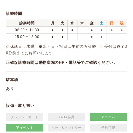
診療時間
診察時間
月
火
水
木
金
土
日
祝
08:30 ~ 11:30
●
●
●
●
●
●
●
15:00 ~ 18:00
●
●
●
●
※休診日：木曜 ※水・日・祝日は午前のみ診療 ※受付は終了3
0分前までにお願いします
正確な診療時間は動物病院のHP・電話等でご確認ください。
駐車場
あり
設備・取り扱い
クレジットカード
JAHA会員
アニコム
アイペット
ペット&ファミリー
予約可能