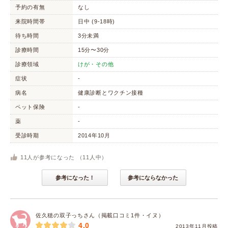
予約の有無
なし
来院時間帯
日中 (9-18時)
待ち時間
3分未満
診療時間
15分〜30分
診療領域
けが・その他
症状
-
病名
健康診断とワクチン接種
ペット保険
-
薬
-
受診時期
2014年10月
11
人が参考になった （
11
人中）
参考になった！
参考にならなかった
佐久穂の双子っちさん（掲載口コミ1件・イヌ）
4.0
2013年11月投稿