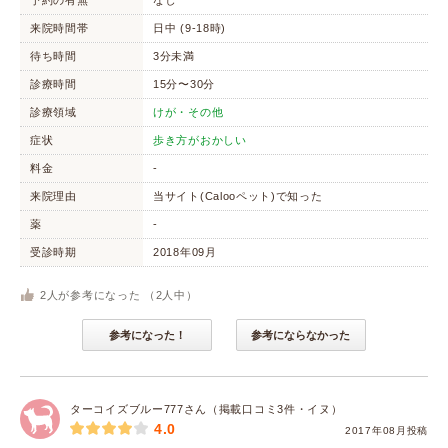
予約の有無
なし
来院時間帯
日中 (9-18時)
待ち時間
3分未満
診療時間
15分〜30分
診療領域
けが・その他
症状
歩き方がおかしい
料金
-
来院理由
当サイト(Calooペット)で知った
薬
-
受診時期
2018年09月
2
人が参考になった （
2
人中）
参考になった！
参考にならなかった
ターコイズブルー777さん（掲載口コミ3件・イヌ）
4.0
2017年08月投稿