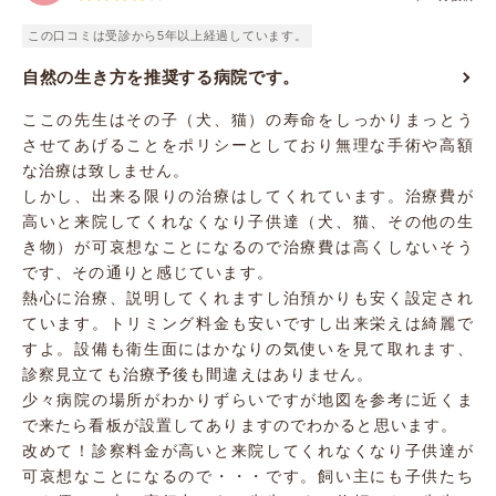
この口コミは受診から5年以上経過しています。
自然の生き方を推奨する病院です。
ここの先生はその子（犬、猫）の寿命をしっかりまっとう
させてあげることをポリシーとしており無理な手術や高額
な治療は致しません。
しかし、出来る限りの治療はしてくれています。治療費が
高いと来院してくれなくなり子供達（犬、猫、その他の生
き物）が可哀想なことになるので治療費は高くしないそう
です、その通りと感じています。
熱心に治療、説明してくれますし泊預かりも安く設定され
ています。トリミング料金も安いですし出来栄えは綺麗で
すよ。設備も衛生面にはかなりの気使いを見て取れます、
診察見立ても治療予後も間違えはありません。
少々病院の場所がわかりずらいですが地図を参考に近くま
で来たら看板が設置してありますのでわかると思います。
改めて！診察料金が高いと来院してくれなくなり子供達が
可哀想なことになるので・・・です。飼い主にも子供たち