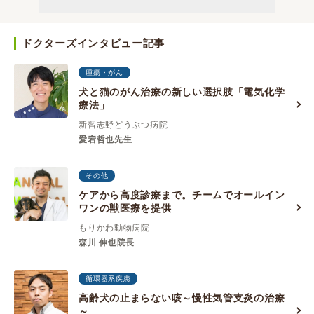
ドクターズインタビュー記事
腫瘍・がん
犬と猫のがん治療の新しい選択肢「電気化学
療法」
新習志野どうぶつ病院
愛宕哲也先生
その他
ケアから高度診療まで。チームでオールイン
ワンの獣医療を提供
もりかわ動物病院
森川 伸也院長
循環器系疾患
高齢犬の止まらない咳～慢性気管支炎の治療
～