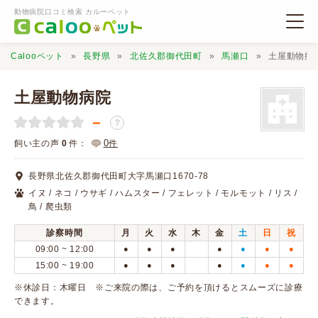
動物病院口コミ検索 カルーペット
Calooペット
長野県
北佐久郡御代田町
馬瀬口
土屋動物病
土屋動物病院
－
？
動物病院検索
0
飼い主の声
0
件：
件
長野県北佐久郡御代田町大字馬瀬口1670-78
口コミ検索
イヌ / ネコ / ウサギ / ハムスター / フェレット / モルモット / リス /
鳥 / 爬虫類
Calooペットとは？
診察時間
月
火
水
木
金
土
日
祝
09:00 ~ 12:00
●
●
●
●
●
●
●
15:00 ~ 19:00
●
●
●
●
●
●
●
口コミ投稿
※休診日：木曜日 ※ご来院の際は、ご予約を頂けるとスムーズに診療
できます。