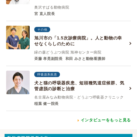
奥沢すばる動物病院
宮 直人院長
その他
旭川市の「1.5次診療病院」。人と動物の幸
せなくらしのために
緑の森どうぶつ病院 旭神センター病院
斉藤 孝晃副院長
和田 みさと動物看護師
呼吸器系疾患
犬と猫の呼吸器疾患、短頭種気道症候群、気
管虚脱の診断と治療
名古屋みなみ動物病院・どうぶつ呼吸器クリニック
稲葉 健一院長
インタビューをもっと見る