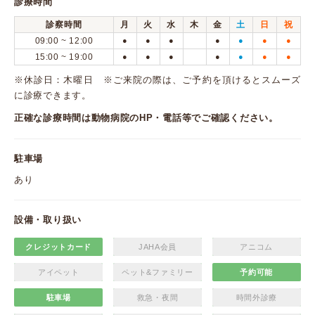
診療時間
診察時間
月
火
水
木
金
土
日
祝
09:00 ~ 12:00
●
●
●
●
●
●
●
15:00 ~ 19:00
●
●
●
●
●
●
●
※休診日：木曜日 ※ご来院の際は、ご予約を頂けるとスムーズ
に診療できます。
正確な診療時間は動物病院のHP・電話等でご確認ください。
駐車場
あり
設備・取り扱い
クレジットカード
JAHA会員
アニコム
アイペット
ペット&ファミリー
予約可能
駐車場
救急・夜間
時間外診療