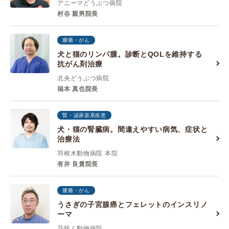
アニーマどうぶつ病院
村谷 親男院長
腫瘍・がん
犬と猫のリンパ腫。診断とQOLを維持する
抗がん剤治療
北央どうぶつ病院
福本 真也院長
腎・泌尿器系疾患
犬・猫の腎臓病。間違えやすい病気、症状と
治療法
羽根木動物病院 本院
有井 良貴院長
腫瘍・がん
うさぎの子宮腺癌とフェレットのインスリノ
ーマ
花咲く動物病院