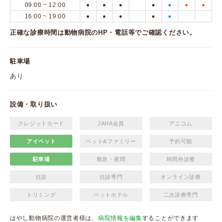
09:00 ~ 12:00
●
●
●
●
●
●
●
16:00 ~ 19:00
●
●
●
●
●
正確な診療時間は動物病院のHP・電話等でご確認ください。
駐車場
あり
設備・取り扱い
クレジットカード
JAHA会員
アニコム
アイペット
ペット&ファミリー
予約可能
駐車場
救急・夜間
時間外診療
往診
往診専門
オンライン診療
トリミング
ペットホテル
二次診療専門
はやし動物病院の運営者様は、
病院情報を編集
することができます