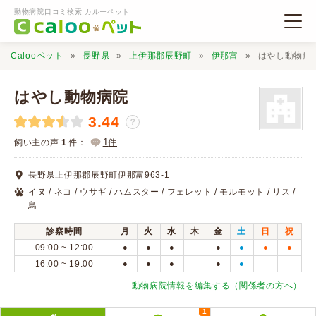
動物病院口コミ検索 カルーペット
Calooペット
長野県
上伊那郡辰野町
伊那富
はやし動物病
はやし動物病院
3.44
？
動物病院検索
1
飼い主の声
1
件：
件
長野県上伊那郡辰野町伊那富963-1
口コミ検索
イヌ / ネコ / ウサギ / ハムスター / フェレット / モルモット / リス /
鳥
Calooペットとは？
診察時間
月
火
水
木
金
土
日
祝
09:00 ~ 12:00
●
●
●
●
●
●
●
16:00 ~ 19:00
●
●
●
●
●
口コミ投稿
動物病院情報を編集する（関係者の方へ）
1