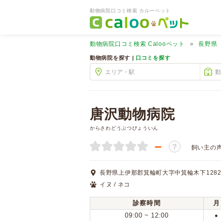
動物病院口コミ検索 カルーペット
動物病院口コミ検索
Calooペット
長野県
動物病院を探す |
口コミを探す
唐沢動物病院
からさわどうぶつびょういん
－
？
飼い主の
長野県上伊那郡箕輪町大字中箕輪木下1282
イヌ / ネコ
診察時間
月
09:00 ~ 12:00
●