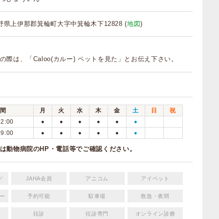
 長野県上伊那郡箕輪町大字中箕輪木下12828 (
地図
)
の際は、「Caloo(カルー) ペットを見た」とお伝え下さい。
間
月
火
水
木
金
土
日
祝
12:00
●
●
●
●
●
●
19:00
●
●
●
●
●
●
は動物病院のHP・電話等でご確認ください。
ド
JAHA会員
アニコム
アイペット
ー
予約可能
駐車場
救急・夜間
往診
往診専門
オンライン診療