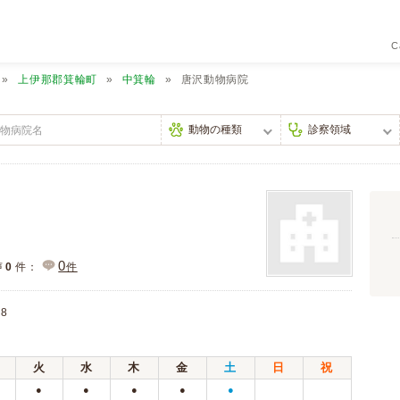
C
上伊那郡箕輪町
中箕輪
唐沢動物病院
0
声
0
件：
件
8
火
水
木
金
土
日
祝
●
●
●
●
●