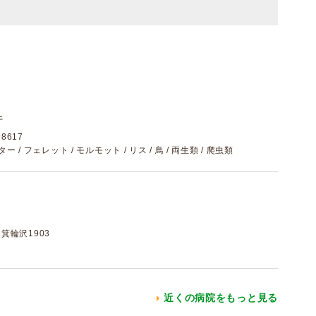
件
617
ター / フェレット / モルモット / リス / 鳥 / 両生類 / 爬虫類
箕輪沢1903
近くの病院をもっと見る