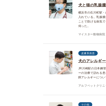
犬と猫の乳腺腫
横浜市の石川町駅・
入れている。乳腺腫
ことで防げる病気で
伺った。
マイスター動物病院
皮膚系疾患
犬のアレルギー
JR川崎駅の日本鋼
ーの治療で訪れる患
餌アレルギーについ
アルフペットクリニ
その他