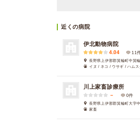
近くの病院
伊北動物病院
4.04
11
長野県上伊那郡箕輪町中箕輪8
イヌ / ネコ / ウサギ / ハムス
川上家畜診療所
－
0件
長野県上伊那郡箕輪町大字中
家畜