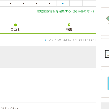
●
●
●
●
●
動物病院情報を編集する（関係者の方へ）
口コミ
地図
↓
アクセス数: 2,541 [7月: 15 | 6月: 17 ]
つびょういん