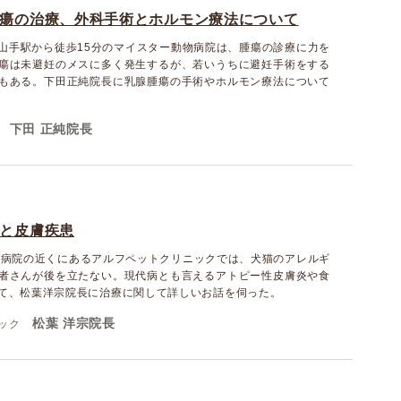
瘍の治療、外科手術とホルモン療法について
山手駅から徒歩15分のマイスター動物病院は、腫瘍の診療に力を
瘍は未避妊のメスに多く発生するが、若いうちに避妊手術をする
もある。下田正純院長に乳腺腫瘍の手術やホルモン療法について
下田 正純院長
と皮膚疾患
管病院の近くにあるアルフペットクリニックでは、犬猫のアレルギ
者さんが後を立たない。現代病とも言えるアトピー性皮膚炎や食
て、松葉洋宗院長に治療に関して詳しいお話を伺った。
松葉 洋宗院長
ック