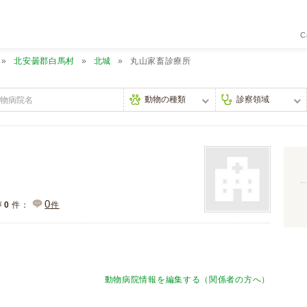
C
北安曇郡白馬村
北城
丸山家畜診療所
0
声
0
件：
件
動物病院情報を編集する（関係者の方へ）