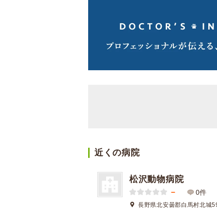
近くの病院
松沢動物病院
－
0件
長野県北安曇郡白馬村北城59