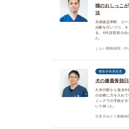
猫のおしっこが
法
京成線志津駅、ユー
治療を行いつつ、キ
る。4代目院長の
た。
しらい動物病院（中
整形外科系疾患
犬の膝蓋骨脱臼
久米川駅から徒歩8
の治療に力を入れて
ミングでの手術が大
いて伺った。
久米川みどり動物病