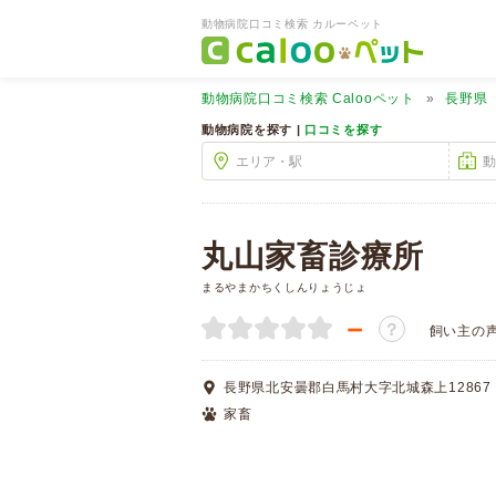
動物病院口コミ検索 カルーペット
動物病院口コミ検索
Calooペット
長野県
動物病院を探す |
口コミを探す
丸山家畜診療所
まるやまかちくしんりょうじょ
－
？
飼い主の
長野県北安曇郡白馬村大字北城森上12867
家畜