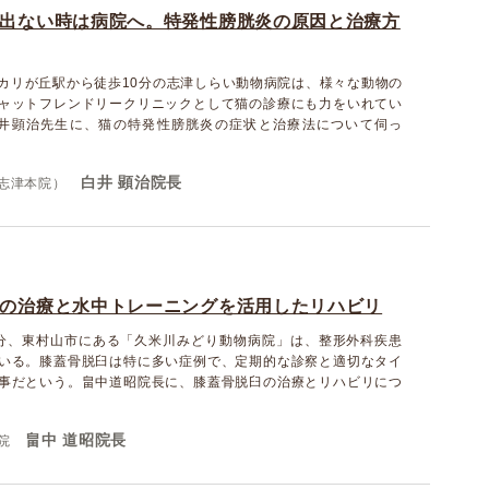
出ない時は病院へ。特発性膀胱炎の原因と治療方
カリが丘駅から徒歩10分の志津しらい動物病院は、様々な動物の
ャットフレンドリークリニックとして猫の診療にも力をいれてい
白井顕治先生に、猫の特発性膀胱炎の症状と治療法について伺っ
白井 顕治院長
志津本院）
の治療と水中トレーニングを活用したリハビリ
分、東村山市にある「久米川みどり動物病院」は、整形外科疾患
いる。膝蓋骨脱臼は特に多い症例で、定期的な診察と適切なタイ
事だという。畠中道昭院長に、膝蓋骨脱臼の治療とリハビリにつ
畠中 道昭院長
院