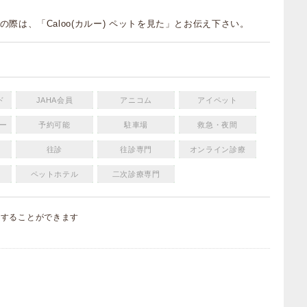
の際は、「Caloo(カルー) ペットを見た」とお伝え下さい。
ド
JAHA会員
アニコム
アイペット
ー
予約可能
駐車場
救急・夜間
往診
往診専門
オンライン診療
ペットホテル
二次診療専門
集
することができます
）