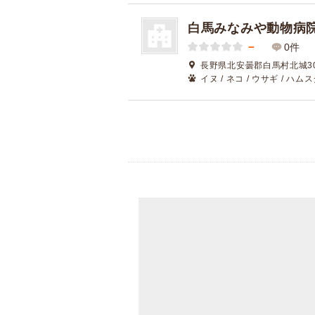
白馬みなみや動物病
－
0件
長野県北安曇郡白馬村北城302
イヌ / ネコ / ウサギ / ハムス