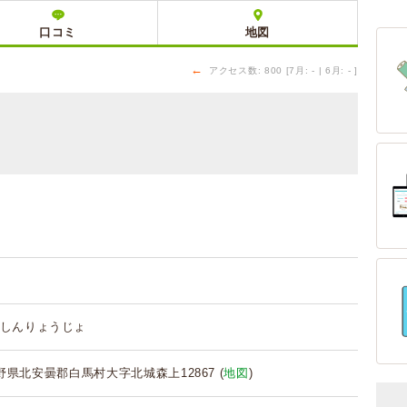
口コミ
地図
←
アクセス数: 800 [7月: - | 6月: - ]
しんりょうじょ
 長野県北安曇郡白馬村大字北城森上12867 (
地図
)