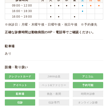
診察時間
月
火
水
木
金
土
日
祝
09:00 ~ 12:00
●
●
●
●
●
●
●
16:00 ~ 18:30
●
16:00 ~ 19:00
●
●
●
※休診日：月曜・木曜午後・日曜午後・祝日午後 ※予約優先
正確な診療時間は動物病院のHP・電話等でご確認ください。
駐車場
あり
設備・取り扱い
クレジットカード
JAHA会員
アニコム
アイペット
ペット&ファミリー
予約可能
駐車場
救急・夜間
時間外診療
往診
往診専門
オンライン診療