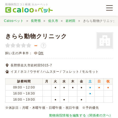
動物病院口コミ検索 カルーペット
Calooペット
長野県
佐久市
岩村田
きらら動物クリニック
きらら動物クリニック
－
？
動物病院検索
0
飼い主の声
0
件：
件
長野県佐久市岩村田5015-7
口コミ検索
イヌ / ネコ / ウサギ / ハムスター / フェレット / モルモット
診察時間
月
火
水
木
金
土
日
祝
Calooペットとは？
09:00 ~ 12:00
●
●
●
●
●
●
●
16:00 ~ 18:30
●
16:00 ~ 19:00
●
●
●
口コミ投稿
※休診日：月曜・木曜午後・日曜午後・祝日午後 ※予約優先
動物病院情報を編集する（関係者の方へ）