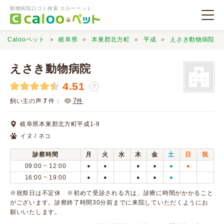
動物病院口コミ検索 カルーペット
Calooペット
岐阜県
本巣郡北方町
平成
えさき動物病院
えさき動物病院
4.51
？
動物病院検索
7
飼い主の声
7
件：
件
岐阜県本巣郡北方町平成1-8
口コミ検索
イヌ / ネコ
診察時間
月
火
水
木
金
土
日
祝
Calooペットとは？
09:00 ~ 12:00
●
●
●
●
●
●
16:00 ~ 19:00
●
●
●
●
●
口コミ投稿
※祝祭日は不定休 ※初めて受診される方は、診療に時間がかかること
がございます。診察終了時間30分前までに来院していただくようにお
願いいたします。