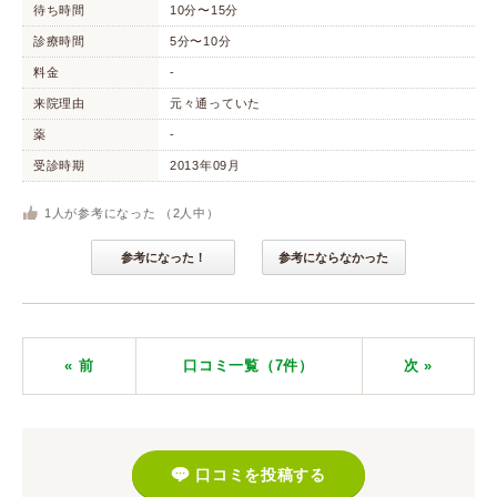
待ち時間
10分〜15分
診療時間
5分〜10分
料金
-
来院理由
元々通っていた
薬
-
受診時期
2013年09月
1
人が参考になった （
2
人中）
参考になった！
参考にならなかった
« 前
口コミ一覧（7件）
次
»
口コミを投稿する