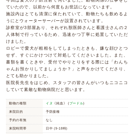
今回は愛犬の予防注射で伺いました。動物関係の仕事をし
ていたので、以前から何度もお世話になっています。
施設内はとても清潔に保たれていて、動物たちも飲めるよ
うにとウォーターサーバーが設置されています。
診察室が3部屋あり、それぞれ獣医師さんと看護士さんの２
人体制で行っているため、迅速かつ丁寧に処置していただ
けました。
ロビーで愛犬が粗相をしてしまったときも、嫌な顔ひとつ
せず、すぐにかけつけて対処してくださいました。また、
書類を書くときや、受付でやりとりをする際には「わんち
ゃんお預かりしてましょうか？」と声をかけてくださり、
とても助かりました。
医院長先生をはじめ、スタッフの皆さんがいつもニコニコ
していて素敵な動物病院だと思います。
動物の種類
イヌ
《純血》 (
プードル
)
来院目的
予防接種
予約の有無
なし
来院時間帯
日中 (9-18時)