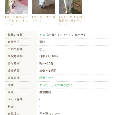
(息子に麻呂にさ
(なくなる半月前
(石をくわえての
れてしまいまし
です。)
散歩が大好きでし
た。)
た。)
動物の種類
イヌ
《純血》 (ホワイトシェパード)
来院目的
通院
予約の有無
なし
来院時間帯
日中 (9-18時)
待ち時間
5分〜10分
診療時間
30分〜1時間
診療領域
腫瘍・がん
症状
ぐったりして元気がない
病名
血管肉腫
ペット保険
-
料金
-
来院理由
元々通っていた