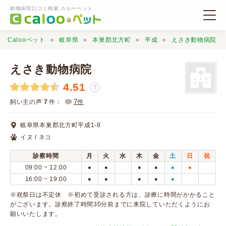
動物病院口コミ検索 カルーペット
Calooペット
岐阜県
本巣郡北方町
平成
えさき動物病院
えさき動物病院
4.51
？
動物病院検索
7
飼い主の声
7
件：
件
岐阜県本巣郡北方町平成1-8
口コミ検索
イヌ / ネコ
診察時間
月
火
水
木
金
土
日
祝
Calooペットとは？
09:00 ~ 12:00
●
●
●
●
●
●
16:00 ~ 19:00
●
●
●
●
●
口コミ投稿
※祝祭日は不定休 ※初めて受診される方は、診療に時間がかかること
がございます。診察終了時間30分前までに来院していただくようにお
願いいたします。