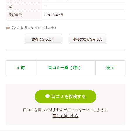
薬
-
受診時期
2014年09月
8
人が参考になった （
9
人中）
参考になった！
参考にならなかった
« 前
口コミ一覧（7件）
次
»
口コミを投稿する
3,000
口コミを書いて
ポイント
をゲットしよう！
詳しくはこちら