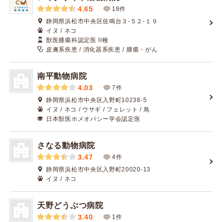
4.65
18件
静岡県浜松市中央区佐鳴台３-５２-１９
イヌ / ネコ
獣医腫瘍科認定医 II種
皮膚系疾患 / 消化器系疾患 / 腫瘍・がん
南平動物病院
4.03
7件
静岡県浜松市中央区入野町10238-5
イヌ / ネコ / ウサギ / フェレット / 鳥
日本獣医ホメオパシー学会認定医
さなる動物病院
3.47
4件
静岡県浜松市中央区入野町20020-13
イヌ / ネコ
天野どうぶつ病院
3.40
1件