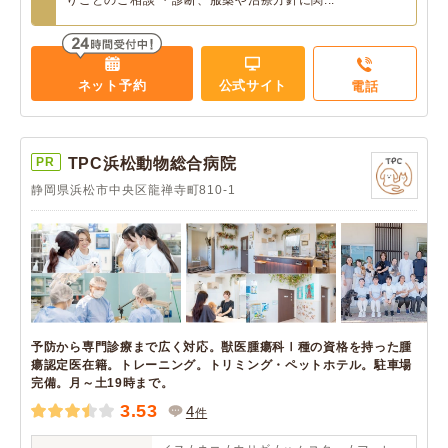
りごとのご相談 ・診断、服薬や治療方針に関...
ネット予約
公式サイト
電話
PR
TPC浜松動物総合病院
静岡県浜松市中央区龍禅寺町810-1
予防から専門診療まで広く対応。獣医腫瘍科Ⅰ種の資格を持った腫
瘍認定医在籍。トレーニング。トリミング・ペットホテル。駐車場
完備。月～土19時まで。
3.53
4
件