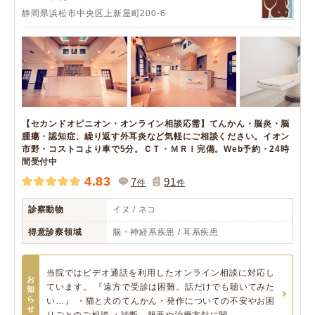
静岡県浜松市中央区上新屋町200-6
【セカンドオピニオン・オンライン相談応需】てんかん・脳炎・脳
腫瘍・認知症、繰り返す外耳炎など気軽にご相談ください。イオン
市野・コストコより車で5分。ＣＴ・ＭＲＩ完備。Web予約・24時
間受付中
4.83
7
91
件
件
診察動物
イヌ / ネコ
得意診察領域
脳・神経系疾患 / 耳系疾患
当院ではビデオ通話を利用したオンライン相談に対応し
お
ています。 『遠方で受診は困難。話だけでも聴いてみた
知
ら
い…』 ・猫と犬のてんかん・発作についての不安やお困
せ