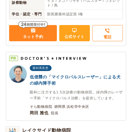
イヌ / ネコ / ウサギ / ハムスター / フェレッ
診察動物
ト / 鳥
学位・認定・専門
獣医腫瘍科認定医 I種
ネット予約
公式サイト
電話
PR
眼科系疾患
低侵襲の「マイクロパルスレーザー」による犬
の緑内障手術
眼科に注力する1.5次診療の動物病院。緑内障のレーザ
ー手術「マイクロパルス治療」を提供しています。
そら動物病院 静岡県 浜松市中央区
岡田 雅也
院長
レイクサイド動物病院