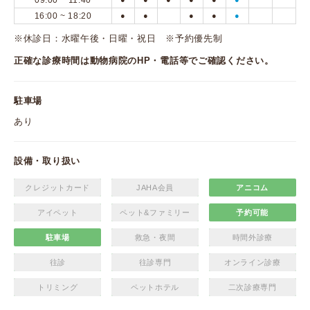
09:00 ~ 11:40
16:00 ~ 18:20
●
●
●
●
●
※休診日：水曜午後・日曜・祝日 ※予約優先制
正確な診療時間は動物病院のHP・電話等でご確認ください。
駐車場
あり
設備・取り扱い
クレジットカード
JAHA会員
アニコム
アイペット
ペット&ファミリー
予約可能
駐車場
救急・夜間
時間外診療
往診
往診専門
オンライン診療
トリミング
ペットホテル
二次診療専門