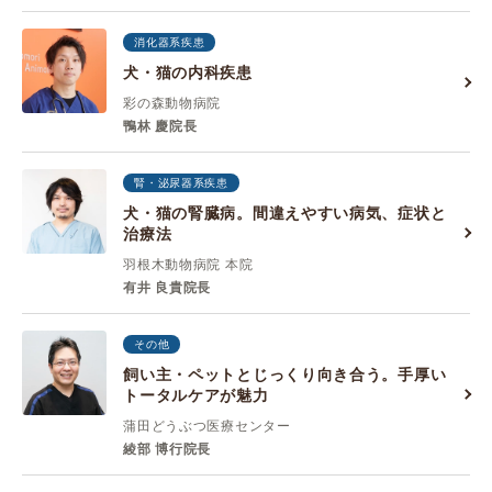
消化器系疾患
犬・猫の内科疾患
彩の森動物病院
鴨林 慶院長
腎・泌尿器系疾患
犬・猫の腎臓病。間違えやすい病気、症状と
治療法
羽根木動物病院 本院
有井 良貴院長
その他
飼い主・ペットとじっくり向き合う。手厚い
トータルケアが魅力
蒲田どうぶつ医療センター
綾部 博行院長