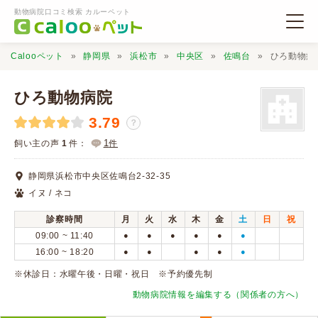
動物病院口コミ検索 カルーペット
Calooペット
静岡県
浜松市
中央区
佐鳴台
ひろ動物病
ひろ動物病院
3.79
？
動物病院検索
1
飼い主の声
1
件：
件
静岡県浜松市中央区佐鳴台2-32-35
口コミ検索
イヌ / ネコ
診察時間
月
火
水
木
金
土
日
祝
Calooペットとは？
09:00 ~ 11:40
●
●
●
●
●
●
16:00 ~ 18:20
●
●
●
●
●
口コミ投稿
※休診日：水曜午後・日曜・祝日 ※予約優先制
動物病院情報を編集する（関係者の方へ）