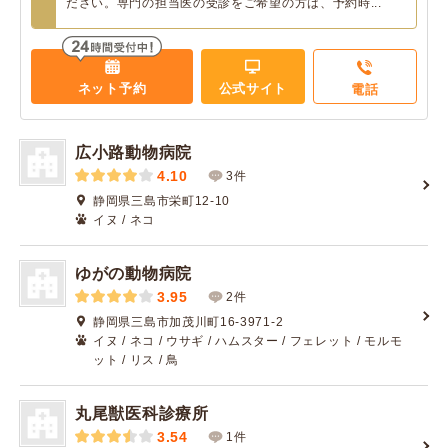
ださい。専門の担当医の受診をご希望の方は、予約時...
ネット予約
公式サイト
電話
広小路動物病院
4.10
3件
静岡県三島市栄町12-10
イヌ / ネコ
ゆがの動物病院
3.95
2件
静岡県三島市加茂川町16-3971-2
イヌ / ネコ / ウサギ / ハムスター / フェレット / モルモ
ット / リス / 鳥
丸尾獣医科診療所
3.54
1件