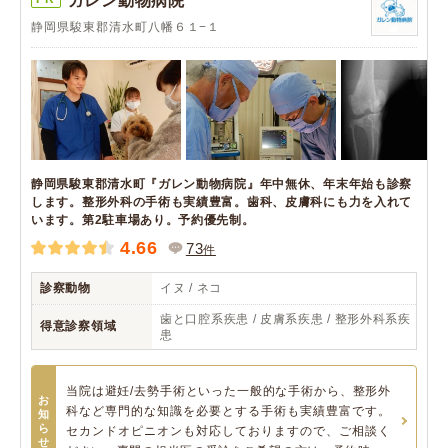
ガレン動物病院
静岡県駿東郡清水町八幡６１−１
静岡県駿東郡清水町『ガレン動物病院』年中無休、年末年始も診察
します。整形外科の手術も実績豊富。歯科、皮膚科にも力を入れて
います。第2駐車場あり。予約優先制。
4.66
73
件
診察動物
イヌ / ネコ
歯と口腔系疾患 / 皮膚系疾患 / 整形外科系疾
得意診察領域
患
当院は避妊/去勢手術といった一般的な手術から、整形外
お
科など専門的な知識を必要とする手術も実績豊富です。
知
ら
セカンドオピニオンも対応しておりますので、ご相談く
せ