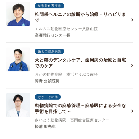
整形外科系疾患
椎間板ヘルニアの診断から治療・リハビリま
で
エルムス動物医療センター八幡山院
高瀬雅行センター長
歯と口腔系疾患
犬と猫のデンタルケア、歯周病の治療と自宅
でのケア
おかの動物病院 横浜どうぶつ歯科
岡野 公禎院長
けが・その他
動物病院での麻酔管理～麻酔医による安全な
手術を目指して～
さいとう動物病院 富岡総合医療センター
松浦 聖先生