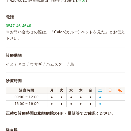
〒428-0011 静岡県島田市番生寺269-1 (
地図
)
電話
0547-46-4646
※お問い合わせの際は、「Caloo(カルー) ペットを見た」とお伝え
下さい。
診療動物
イヌ / ネコ / ウサギ / ハムスター / 鳥
診療時間
診察時間
月
火
水
木
金
土
日
祝
09:00 ~ 12:00
●
●
●
●
●
●
16:00 ~ 19:00
●
●
●
●
●
●
正確な診療時間は動物病院のHP・電話等でご確認ください。
駐車場