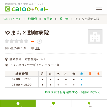
動物病院口コミ検索 カルーペット
Calooペット
静岡県
島田市
番生寺
やまもと動物病院
やまもと動物病院
－
？
動物病院検索
0
飼い主の声
0
件：
件
静岡県島田市番生寺269-1
口コミ検索
イヌ / ネコ / ウサギ / ハムスター / 鳥
診察時間
月
火
水
木
金
土
日
祝
Calooペットとは？
09:00 ~ 12:00
●
●
●
●
●
●
16:00 ~ 19:00
●
●
●
●
●
●
口コミ投稿
動物病院情報を編集する（関係者の方へ）