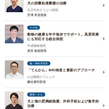
犬の胆嚢粘液嚢腫の治療
立川中央どうぶつ病院
芹澤 昇吾院長
その他
動物の健康を年中無休でサポート。高度医療
にも対応する総合病院
平成動物病院
原田 敢副院長
脳・神経系疾患
「てんかん」MRI検査と最新のアプローチ
かば動物クリニック
國谷貴司院長
腫瘍・がん
犬と猫の肥満細胞腫、外科手術および集学的
治療