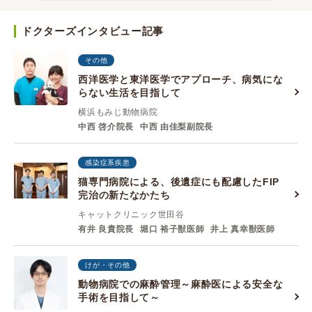
ドクターズインタビュー記事
その他
西洋医学と東洋医学でアプローチ、病気にな
らない生活を目指して
横浜もみじ動物病院
中西 啓介院長
中西 由佳梨副院長
感染症系疾患
猫専門病院による、後遺症にも配慮したFIP
完治の新たなかたち
キャットクリニック世田谷
有井 良貴院長
堀口 裕子獣医師
井上 真幸獣医師
けが・その他
動物病院での麻酔管理～麻酔医による安全な
手術を目指して～