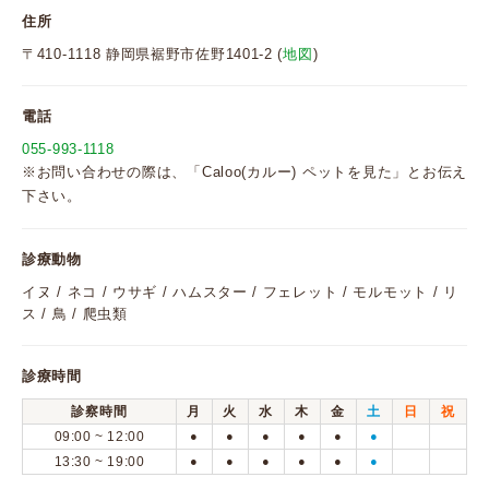
住所
〒410-1118 静岡県裾野市佐野1401-2 (
地図
)
電話
055-993-1118
※お問い合わせの際は、「Caloo(カルー) ペットを見た」とお伝え
下さい。
診療動物
イヌ / ネコ / ウサギ / ハムスター / フェレット / モルモット / リ
ス / 鳥 / 爬虫類
診療時間
診察時間
月
火
水
木
金
土
日
祝
09:00 ~ 12:00
●
●
●
●
●
●
13:30 ~ 19:00
●
●
●
●
●
●