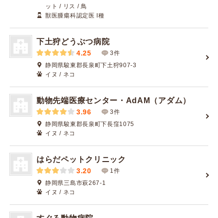
ット / リス / 鳥
獣医腫瘍科認定医 I種
下土狩どうぶつ病院
4.25
3件
静岡県駿東郡長泉町下土狩907-3
イヌ / ネコ
動物先端医療センター・AdAM（アダム）
3.96
3件
静岡県駿東郡長泉町下長窪1075
イヌ / ネコ
はらだペットクリニック
3.20
1件
静岡県三島市萩267-1
イヌ / ネコ