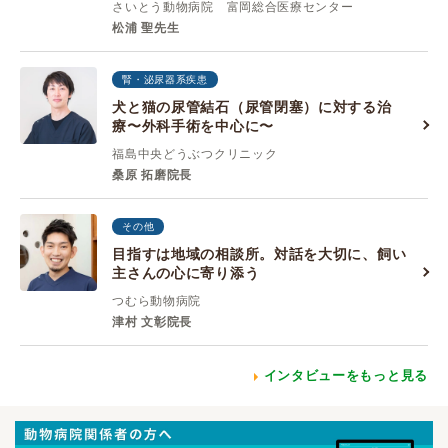
さいとう動物病院 富岡総合医療センター
松浦 聖先生
腎・泌尿器系疾患
犬と猫の尿管結石（尿管閉塞）に対する治
療〜外科手術を中心に〜
福島中央どうぶつクリニック
桑原 拓磨院長
その他
目指すは地域の相談所。対話を大切に、飼い
主さんの心に寄り添う
つむら動物病院
津村 文彰院長
インタビューをもっと見る