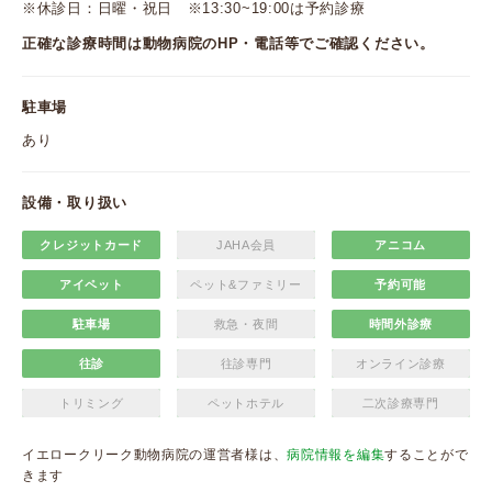
※休診日：日曜・祝日 ※13:30~19:00は予約診療
正確な診療時間は動物病院のHP・電話等でご確認ください。
駐車場
あり
設備・取り扱い
クレジットカード
JAHA会員
アニコム
アイペット
ペット&ファミリー
予約可能
駐車場
救急・夜間
時間外診療
往診
往診専門
オンライン診療
トリミング
ペットホテル
二次診療専門
イエロークリーク動物病院の運営者様は、
病院情報を編集
することがで
きます