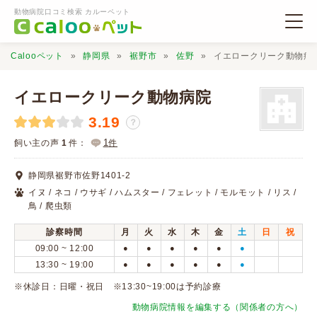
動物病院口コミ検索 カルーペット
Calooペット
静岡県
裾野市
佐野
イエロークリーク動物病
イエロークリーク動物病院
3.19
？
動物病院検索
1
飼い主の声
1
件：
件
静岡県裾野市佐野1401-2
口コミ検索
イヌ / ネコ / ウサギ / ハムスター / フェレット / モルモット / リス /
鳥 / 爬虫類
Calooペットとは？
診察時間
月
火
水
木
金
土
日
祝
09:00 ~ 12:00
●
●
●
●
●
●
13:30 ~ 19:00
●
●
●
●
●
●
口コミ投稿
※休診日：日曜・祝日 ※13:30~19:00は予約診療
動物病院情報を編集する（関係者の方へ）