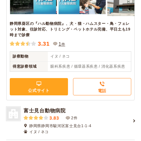
静岡県葵区の『ハル動物病院』、犬・猫・ハムスター・鳥・フェレ
ット対象、往診対応、トリミング・ペットホテル完備、平日土も19
時まで診療
3.31
1
件
診察動物
イヌ / ネコ
得意診察領域
眼科系疾患 / 循環器系疾患 / 消化器系疾患
公式サイト
電話
富士見台動物病院
3.83
2件
静岡県静岡市駿河区富士見台1-1-4
イヌ / ネコ