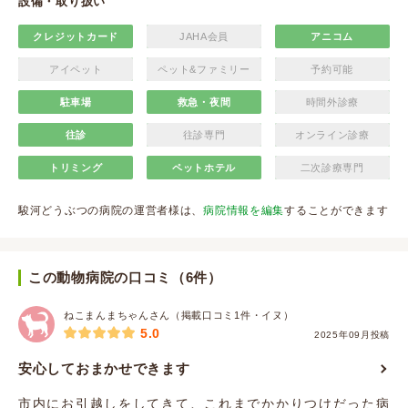
設備・取り扱い
クレジットカード
JAHA会員
アニコム
アイペット
ペット&ファミリー
予約可能
駐車場
救急・夜間
時間外診療
往診
往診専門
オンライン診療
トリミング
ペットホテル
二次診療専門
駿河どうぶつの病院の運営者様は、
病院情報を編集
することができます
この動物病院の口コミ（6件）
ねこまんまちゃんさん（掲載口コミ1件・イヌ）
5.0
2025年09月投稿
安心しておまかせできます
市内にお引越しをしてきて、これまでかかりつけだった病