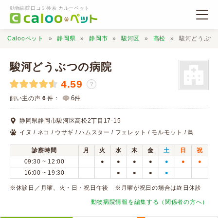
動物病院口コミ検索 カルーペット
Calooペット
静岡県
静岡市
駿河区
高松
駿河どうぶつ
駿河どうぶつの病院
4.59
？
動物病院検索
6
飼い主の声
6
件：
件
静岡県静岡市駿河区高松2丁目17-15
口コミ検索
イヌ / ネコ / ウサギ / ハムスター / フェレット / モルモット / 鳥
診察時間
月
火
水
木
金
土
日
祝
Calooペットとは？
09:30 ~ 12:00
●
●
●
●
●
●
●
16:00 ~ 19:30
●
●
●
●
口コミ投稿
※休診日／月曜、火・日・祝日午後 ※月曜が祝日の場合は終日休診
動物病院情報を編集する（関係者の方へ）