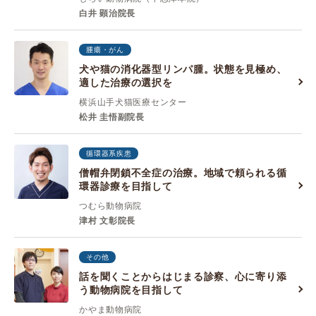
白井 顕治院長
腫瘍・がん
犬や猫の消化器型リンパ腫。状態を見極め、
適した治療の選択を
横浜山手犬猫医療センター
松井 圭悟副院長
循環器系疾患
僧帽弁閉鎖不全症の治療。地域で頼られる循
環器診療を目指して
つむら動物病院
津村 ⽂彰院長
その他
話を聞くことからはじまる診察、心に寄り添
う動物病院を目指して
かやま動物病院