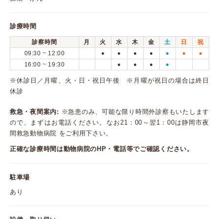
診療時間
診察時間
月
火
水
木
金
土
日
祝
09:30 ~ 12:00
●
●
●
●
●
●
●
16:00 ~ 19:30
●
●
●
●
※休診日／月曜、火・日・祝日午後 ※月曜が祝日の場合は終日
休診
救急・夜間案内:
※急患のみ、可能な限り時間外診察もいたします
ので、まずはお電話ください。なお21：00～翌1：00は静岡市夜
間救急動物病院 をご利用下さい。
正確な診療時間は動物病院のHP・電話等でご確認ください。
駐車場
あり