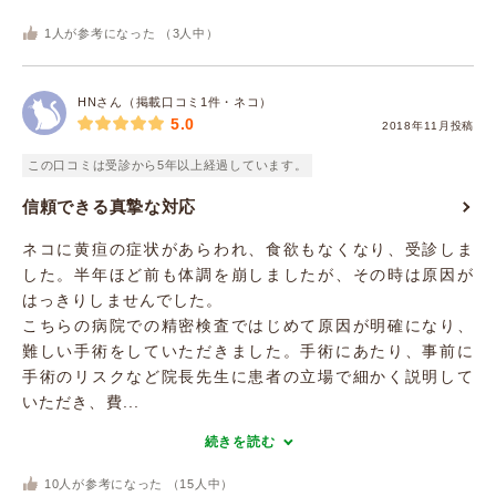
1
人が参考になった （
3
人中）
HNさん（掲載口コミ1件・ネコ）
5.0
2018年11月投稿
この口コミは受診から5年以上経過しています。
信頼できる真摯な対応
ネコに黄疸の症状があらわれ、食欲もなくなり、受診しま
した。半年ほど前も体調を崩しましたが、その時は原因が
はっきりしませんでした。
こちらの病院での精密検査ではじめて原因が明確になり、
難しい手術をしていただきました。手術にあたり、事前に
手術のリスクなど院長先生に患者の立場で細かく説明して
いただき、費...
続きを読む
10
人が参考になった （
15
人中）