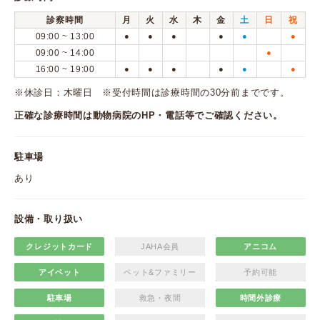
診察時間
月
火
水
木
金
土
日
祝
09:00 ~ 13:00
●
●
●
●
●
●
09:00 ~ 14:00
●
16:00 ~ 19:00
●
●
●
●
●
●
※休診日：木曜日 ※受付時間は診療時間の30分前までです。
正確な診療時間は動物病院のHP・電話等でご確認ください。
駐車場
あり
設備・取り扱い
クレジットカード
JAHA会員
アニコム
アイペット
ペット&ファミリー
予約可能
駐車場
救急・夜間
時間外診療