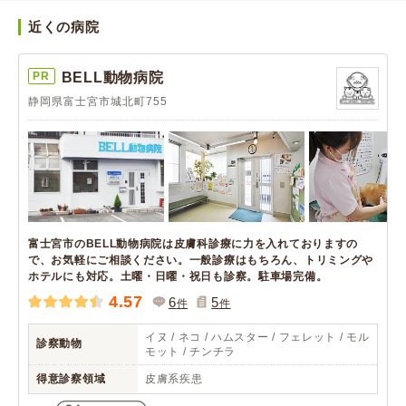
近くの病院
PR
BELL動物病院
静岡県富士宮市城北町755
富士宮市のBELL動物病院は皮膚科診療に力を入れておりますの
で、お気軽にご相談ください。一般診療はもちろん、トリミングや
ホテルにも対応。土曜・日曜・祝日も診察。駐車場完備。
4.57
6
5
件
件
イヌ / ネコ / ハムスター / フェレット / モル
診察動物
モット / チンチラ
得意診察領域
皮膚系疾患