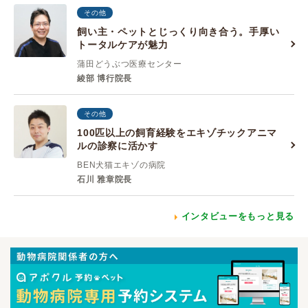
その他
飼い主・ペットとじっくり向き合う。手厚い
トータルケアが魅力
蒲田どうぶつ医療センター
綾部 博行院長
その他
100匹以上の飼育経験をエキゾチックアニマ
ルの診察に活かす
BEN犬猫エキゾの病院
石川 雅章院長
インタビューをもっと見る