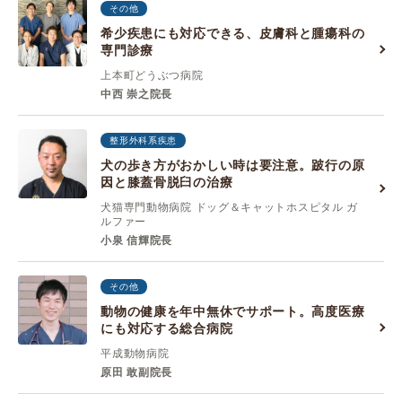
その他
希少疾患にも対応できる、皮膚科と腫瘍科の
専門診療
上本町どうぶつ病院
中西 崇之院長
整形外科系疾患
犬の歩き方がおかしい時は要注意。跛行の原
因と膝蓋骨脱臼の治療
犬猫専門動物病院 ドッグ＆キャットホスピタル ガ
ルファー
小泉 信輝院長
その他
動物の健康を年中無休でサポート。高度医療
にも対応する総合病院
平成動物病院
原田 敢副院長