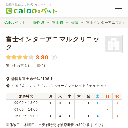
動物病院口コミ検索 カルーペット
Calooペット
静岡県
富士市
伝法
富士インターアニマルク
富士インターアニマルクリニッ
ク
3.80
動物病院検索
？
1
飼い主の声
1
件：
件
口コミ検索
静岡県富士市伝法3106-1
イヌ / ネコ / ウサギ / ハムスター / フェレット / モルモット
Calooペットとは？
診察時間
月
火
水
木
金
土
日
祝
09:00 ~ 13:00
●
●
●
●
●
●
口コミ投稿
09:00 ~ 14:00
●
16:00 ~ 19:00
●
●
●
●
●
●
※休診日：木曜日 ※受付時間は診療時間の30分前までです。