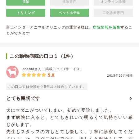
往診
往診専門
オンライン診療
トリミング
ペットホテル
二次診療専門
富士インターアニマルクリニックの運営者様は、
病院情報を編集
するこ
とができます
この動物病院の口コミ（1件）
leosoraさん（掲載口コミ1件・イヌ）
5.0
2015年06月投稿
この口コミは受診から5年以上経過しています。
とても親切です
犬にマダニがついてしまい、初めて受診しました。
まず病院に入ると、とてもきれいで明るくて気持ちいい感
じがします。
先生もスタッフの方もとても優しく、丁寧に診察してくだ
さいました。マダニだけでなく、きちんと触診もして、採