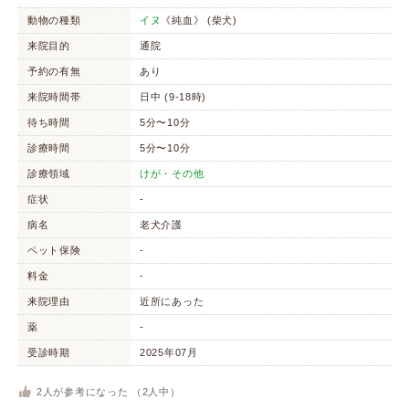
動物の種類
イヌ
《純血》 (柴犬)
来院目的
通院
予約の有無
あり
来院時間帯
日中 (9-18時)
待ち時間
5分〜10分
診療時間
5分〜10分
診療領域
けが・その他
症状
-
病名
老犬介護
ペット保険
-
料金
-
来院理由
近所にあった
薬
-
受診時期
2025年07月
2
人が参考になった （
2
人中）