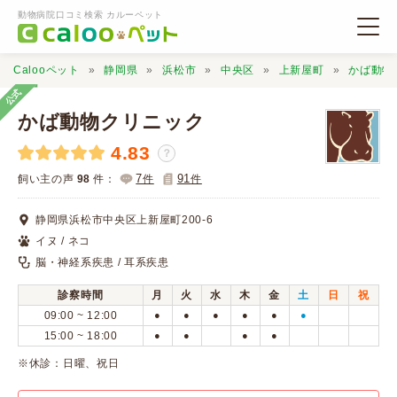
動物病院口コミ検索 カルーペット
Calooペット
静岡県
浜松市
中央区
上新屋町
かば動物
公式
かば動物クリニック
4.83
？
動物病院検索
7
91
飼い主の声
98
件：
件
件
静岡県浜松市中央区上新屋町200-6
口コミ検索
イヌ / ネコ
脳・神経系疾患 / 耳系疾患
Calooペットとは？
診察時間
月
火
水
木
金
土
日
祝
09:00 ~ 12:00
●
●
●
●
●
●
口コミ投稿
15:00 ~ 18:00
●
●
●
●
※休診：日曜、祝日