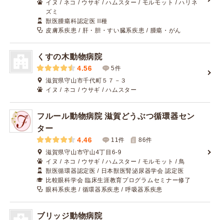
イヌ / ネコ / ウサギ / ハムスター / モルモット / ハリネ
ズミ
獣医腫瘍科認定医 II種
皮膚系疾患 / 肝・胆・すい臓系疾患 / 腫瘍・がん
くすの木動物病院
4.56
5件
滋賀県守山市千代町５７－３
イヌ / ネコ / ウサギ / ハムスター
フルール動物病院 滋賀どうぶつ循環器セン
ター
4.46
11件
86
件
滋賀県守山市守山4丁目6-9
イヌ / ネコ / ウサギ / ハムスター / モルモット / 鳥
獣医循環器認定医 / 日本獣医腎泌尿器学会 認定医
比較眼科学会 臨床生涯教育プログラムセミナー修了
眼科系疾患 / 循環器系疾患 / 呼吸器系疾患
ブリッジ動物病院