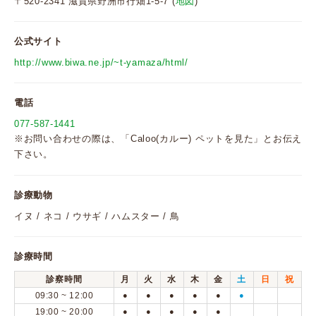
〒520-2341 滋賀県野洲市行畑1-5-7 (
地図
)
公式サイト
http://www.biwa.ne.jp/~t-yamaza/html/
電話
077-587-1441
※お問い合わせの際は、「Caloo(カルー) ペットを見た」とお伝え
下さい。
診療動物
イヌ / ネコ / ウサギ / ハムスター / 鳥
診療時間
診察時間
月
火
水
木
金
土
日
祝
09:30 ~ 12:00
●
●
●
●
●
●
19:00 ~ 20:00
●
●
●
●
●