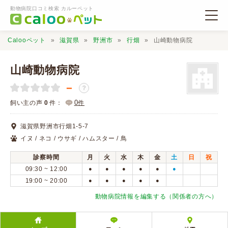
動物病院口コミ検索 カルーペット
Calooペット
滋賀県
野洲市
行畑
山崎動物病院
山崎動物病院
－
？
動物病院検索
0
飼い主の声
0
件：
件
滋賀県野洲市行畑1-5-7
口コミ検索
イヌ / ネコ / ウサギ / ハムスター / 鳥
診察時間
月
火
水
木
金
土
日
祝
Calooペットとは？
09:30 ~ 12:00
●
●
●
●
●
●
19:00 ~ 20:00
●
●
●
●
●
口コミ投稿
動物病院情報を編集する（関係者の方へ）