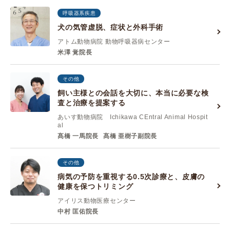
呼吸器系疾患
犬の気管虚脱、症状と外科手術
アトム動物病院 動物呼吸器病センター
米澤 覚院長
その他
飼い主様との会話を大切に、本当に必要な検
査と治療を提案する
あいす動物病院 Ichikawa CEntral Animal Hospit
al
髙橋 一馬院長
髙橋 亜樹子副院長
その他
病気の予防を重視する0.5次診療と、皮膚の
健康を保つトリミング
アイリス動物医療センター
中村 匡佑院長