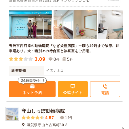
滋賀県野洲市西河原2382 西村マンション1‐C-D
野洲市西河原の動物病院『なぎ犬猫病院』土曜も19時まで診療。駐
車場あり。犬・猫別々の待合室と診察室をご用意。
3.09
0
5
件
件
診察動物
イヌ / ネコ
ネット予約
公式サイト
電話
守山しっぽ動物病院
4.57
14件
滋賀県守山市古高町80-8