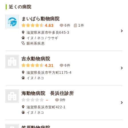
近くの病院
まいばら動物病院
4.63
6件
1
件
滋賀県米原市中多良645-3
イヌ / ネコ / ウサギ
眼科系疾患
吉永動物病院
4.31
6件
滋賀県長浜市平方町1175-4
イヌ / ネコ
海動物病院 長浜往診所
－
0件
滋賀県長浜市室町422-1
イヌ / ネコ
笠原動物病院