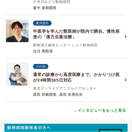
久米川みどり動物病院
畠中 道昭院長
東洋医学
中医学を学んだ獣医師が院内で調合。慢性疾
患の「漢方生薬治療」
動物漢方鍼灸センター しゅう動物病院
法月 周院長
その他
通常の診療から高度医療まで。かかりつけ医
が24時間365日対応
東京サンライズアニマルケアセンター
原田 宗範院長
原田 友美先生
インタビューをもっと見る