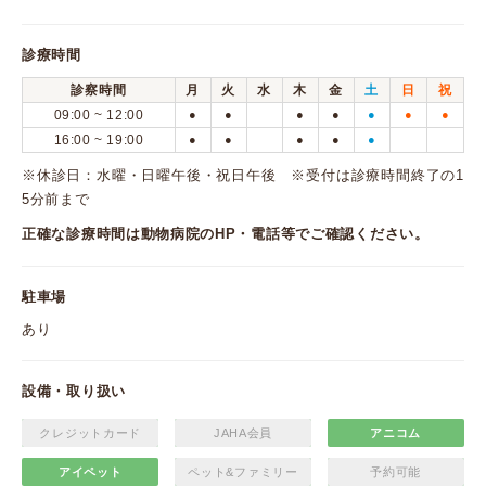
診療時間
診察時間
月
火
水
木
金
土
日
祝
09:00 ~ 12:00
●
●
●
●
●
●
●
16:00 ~ 19:00
●
●
●
●
●
※休診日：水曜・日曜午後・祝日午後 ※受付は診療時間終了の1
5分前まで
正確な診療時間は動物病院のHP・電話等でご確認ください。
駐車場
あり
設備・取り扱い
クレジットカード
JAHA会員
アニコム
アイペット
ペット&ファミリー
予約可能