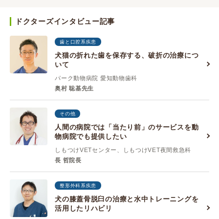
ドクターズインタビュー記事
歯と口腔系疾患
犬猫の折れた歯を保存する、破折の治療につ
いて
パーク動物病院 愛知動物歯科
奥村 聡基先生
その他
人間の病院では「当たり前」のサービスを動
物病院でも提供したい
しもつけVETセンター、しもつけVET夜間救急科
長 哲院長
整形外科系疾患
犬の膝蓋骨脱臼の治療と水中トレーニングを
活用したリハビリ