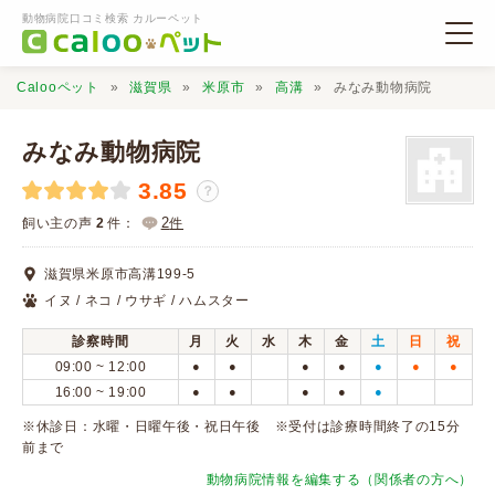
動物病院口コミ検索 カルーペット
Calooペット
滋賀県
米原市
高溝
みなみ動物病院
みなみ動物病院
3.85
？
動物病院検索
2
飼い主の声
2
件：
件
滋賀県米原市高溝199-5
口コミ検索
イヌ / ネコ / ウサギ / ハムスター
診察時間
月
火
水
木
金
土
日
祝
Calooペットとは？
09:00 ~ 12:00
●
●
●
●
●
●
●
16:00 ~ 19:00
●
●
●
●
●
口コミ投稿
※休診日：水曜・日曜午後・祝日午後 ※受付は診療時間終了の15分
前まで
動物病院情報を編集する（関係者の方へ）