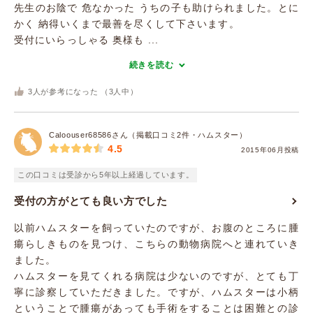
先生のお陰で 危なかった うちの子も助けられました。とに
かく 納得いくまで最善を尽くして下さいます。
受付にいらっしゃる 奥様も ...
続きを読む
3
人が参考になった （
3
人中）
Caloouser68586さん（掲載口コミ2件・ハムスター）
4.5
2015年06月投稿
この口コミは受診から5年以上経過しています。
受付の方がとても良い方でした
以前ハムスターを飼っていたのですが、お腹のところに腫
瘍らしきものを見つけ、こちらの動物病院へと連れていき
ました。
ハムスターを見てくれる病院は少ないのですが、とても丁
寧に診察していただきました。ですが、ハムスターは小柄
ということで腫瘍があっても手術をすることは困難との診