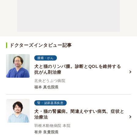
ドクターズインタビュー記事
腫瘍・がん
犬と猫のリンパ腫。診断とQOLを維持する
抗がん剤治療
北央どうぶつ病院
福本 真也院長
腎・泌尿器系疾患
犬・猫の腎臓病。間違えやすい病気、症状と
治療法
羽根木動物病院 本院
有井 良貴院長