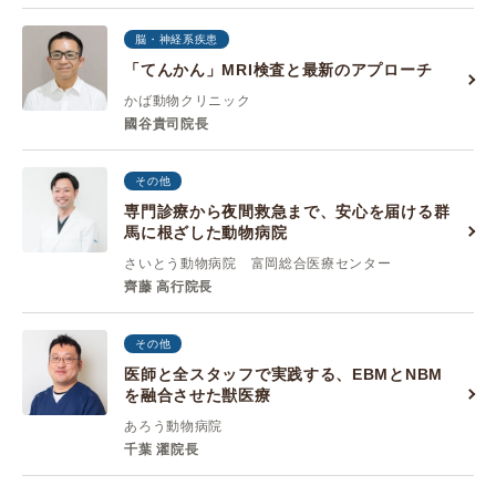
脳・神経系疾患
「てんかん」MRI検査と最新のアプローチ
かば動物クリニック
國谷貴司院長
その他
専門診療から夜間救急まで、安心を届ける群
馬に根ざした動物病院
さいとう動物病院 富岡総合医療センター
齊藤 高行院長
その他
医師と全スタッフで実践する、EBMとNBM
を融合させた獣医療
あろう動物病院
千葉 濯院長