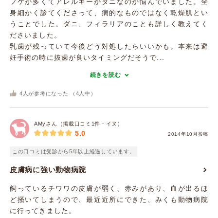
フケが多くてアレルギーかダニなのか悩んでいました。全
身細かく診てくださって、病的なものではなく乾燥肌とい
うことでした。ダニ、フィラリアのことも詳しく教えてく
ださいました。
乳歯が残っていて今後どう対処したらいいかも。本来は避
妊手術の時に抜歯が良いタイミングだそうで...
続きを読む
4
人が参考になった （
4
人中）
AMyさん（掲載口コミ1件・イヌ）
5.0
2014年10月投稿
この口コミは受診から5年以上経過しています。
皮膚病に強い動物病院
飼っているチワワの皮膚が弱く、赤みがあり、血が出るほ
ど掻いてしまうので、最近近所にできた、みくも動物病院
に行ってきました。