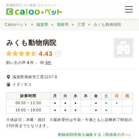
動物病院口コミ検索 カルーペット
Calooペット
滋賀県
湖南市
三雲
みくも動物病院
みくも動物病院
4.43
？
動物病院検索
4
飼い主の声
4
件：
件
滋賀県湖南市三雲1157-8
口コミ検索
イヌ / ネコ
診察時間
月
火
水
木
金
土
日
祝
Calooペットとは？
09:30 ~ 12:30
●
●
●
●
●
●
16:00 ~ 19:00
●
●
●
●
●
口コミ投稿
※休診日：木曜・祝日 ※最終受付は午前・午後ともに診療終了時刻の
15分前までとなります。
動物病院情報を編集する（関係者の方へ）