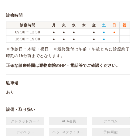
診療時間
診察時間
月
火
水
木
金
土
日
祝
09:30 ~ 12:30
●
●
●
●
●
●
16:00 ~ 19:00
●
●
●
●
●
※休診日：木曜・祝日 ※最終受付は午前・午後ともに診療終了
時刻の15分前までとなります。
正確な診療時間は動物病院のHP・電話等でご確認ください。
駐車場
あり
設備・取り扱い
クレジットカード
JAHA会員
アニコム
アイペット
ペット&ファミリー
予約可能