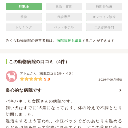
駐車場
救急・夜間
時間外診療
往診
往診専門
オンライン診療
トリミング
ペットホテル
二次診療専門
みくも動物病院の運営者様は、
病院情報を編集
することができます
この動物病院の口コミ（4件）
アトムさん（掲載口コミ2件・イヌ）
5.0
2026年06月投稿
良心的な病院です
パキパキした女医さんの病院です。
飼い犬はすでに15歳になっており、体の冷えで不調となり
訪問しました。
温活をするよう言われ、小豆パックでどのあたりを温める
などを現物を使って実際に見せてくれ、どこの薬局に売っ