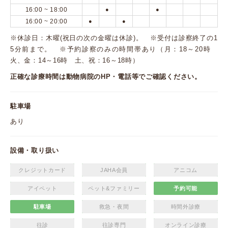
16:00 ~ 18:00
●
●
16:00 ~ 20:00
●
●
※休診日：木曜(祝日の次の金曜は休診)。 ※受付は診察終了の1
5分前まで。 ※予約診察のみの時間帯あり（月：18～20時
火、金：14～16時 土、祝：16～18時）
正確な診療時間は動物病院のHP・電話等でご確認ください。
駐車場
あり
設備・取り扱い
クレジットカード
JAHA会員
アニコム
アイペット
ペット&ファミリー
予約可能
駐車場
救急・夜間
時間外診療
往診
往診専門
オンライン診療