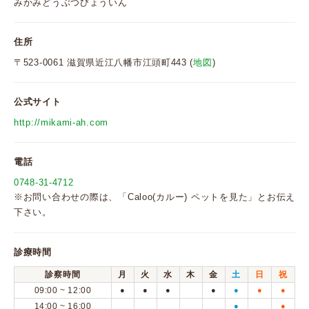
みかみどうぶつびょういん
住所
〒523-0061 滋賀県近江八幡市江頭町443 (
地図
)
公式サイト
http://mikami-ah.com
電話
0748-31-4712
※お問い合わせの際は、「Caloo(カルー) ペットを見た」とお伝え
下さい。
診療時間
診察時間
月
火
水
木
金
土
日
祝
09:00 ~ 12:00
●
●
●
●
●
●
●
14:00 ~ 16:00
●
●