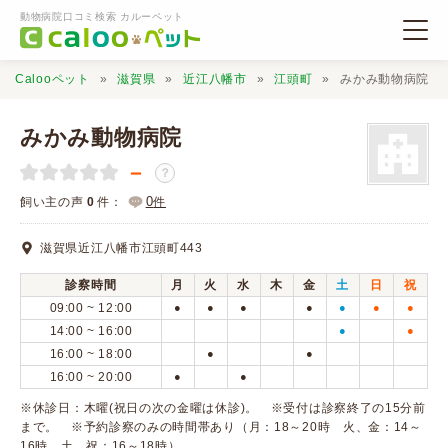
動物病院口コミ検索 カルーペット
Calooペット
滋賀県
近江八幡市
江頭町
みかみ動物病院
みかみ動物病院
－
？
動物病院検索
0
飼い主の声
0
件：
件
滋賀県近江八幡市江頭町443
口コミ検索
診察時間
月
火
水
木
金
土
日
祝
09:00 ~ 12:00
●
●
●
●
●
●
●
Calooペットとは？
14:00 ~ 16:00
●
●
16:00 ~ 18:00
●
●
16:00 ~ 20:00
●
●
口コミ投稿
※休診日：木曜(祝日の次の金曜は休診)。 ※受付は診察終了の15分前
まで。 ※予約診察のみの時間帯あり（月：18～20時 火、金：14～
16時 土、祝：16～18時）