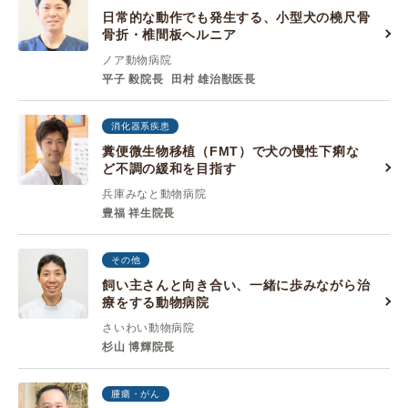
日常的な動作でも発生する、小型犬の橈尺骨
骨折・椎間板ヘルニア
ノア動物病院
平子 毅院長
田村 雄治獣医長
消化器系疾患
糞便微生物移植（FMT）で犬の慢性下痢な
ど不調の緩和を目指す
兵庫みなと動物病院
豊福 祥生院長
その他
飼い主さんと向き合い、一緒に歩みながら治
療をする動物病院
さいわい動物病院
杉山 博輝院長
腫瘍・がん