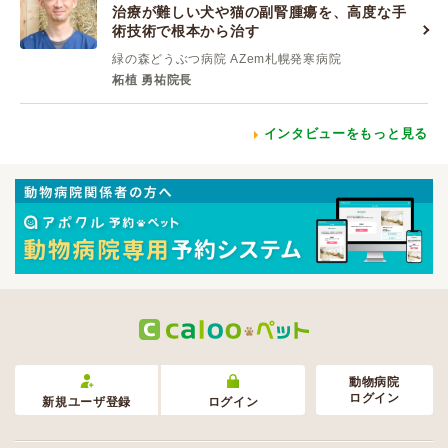
治療が難しい犬や猫の副腎腫瘍を、高度な手
術技術で根本から治す
緑の森どうぶつ病院 AZem札幌発寒病院
柘植 勇祐院長
インタビューをもっと見る
動物病院
ログイン
新規ユーザ登録
ログイン