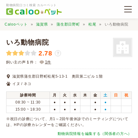
動物病院口コミ検索 カルーペット
Calooペット
滋賀県
蒲生郡日野町
松尾
いろ動物病院
いろ動物病院
2.78
？
動物病院検索
1
飼い主の声
1
件：
件
滋賀県蒲生郡日野町松尾5-13-1 奥田第二ビル１階
口コミ検索
イヌ / ネコ
診察時間
月
火
水
木
金
土
日
祝
Calooペットとは？
08:30 ~ 11:30
●
●
●
●
●
15:00 ~ 18:30
●
●
●
●
●
口コミ投稿
※祝日の診療について、月1～2回午後休診でのミーティングについて
は、HPの診療カレンダーをご確認ください。
動物病院情報を編集する（関係者の方へ）