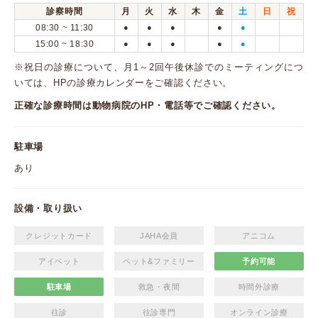
診察時間
月
火
水
木
金
土
日
祝
08:30 ~ 11:30
●
●
●
●
●
15:00 ~ 18:30
●
●
●
●
●
※祝日の診療について、月1～2回午後休診でのミーティングにつ
いては、HPの診療カレンダーをご確認ください。
正確な診療時間は動物病院のHP・電話等でご確認ください。
駐車場
あり
設備・取り扱い
クレジットカード
JAHA会員
アニコム
アイペット
ペット&ファミリー
予約可能
駐車場
救急・夜間
時間外診療
往診
往診専門
オンライン診療