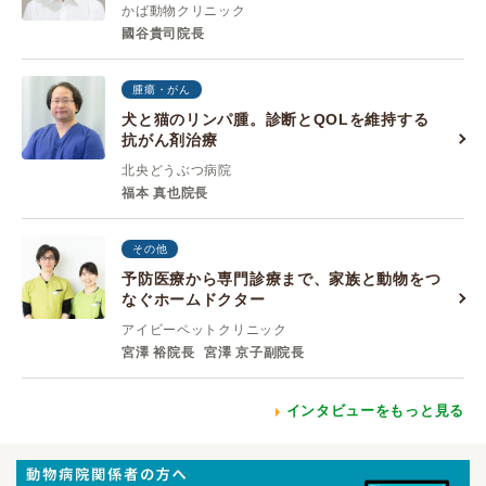
かば動物クリニック
國谷貴司院長
腫瘍・がん
犬と猫のリンパ腫。診断とQOLを維持する
抗がん剤治療
北央どうぶつ病院
福本 真也院長
その他
予防医療から専門診療まで、家族と動物をつ
なぐホームドクター
アイビーペットクリニック
宮澤 裕院長
宮澤 京子副院長
インタビューをもっと見る