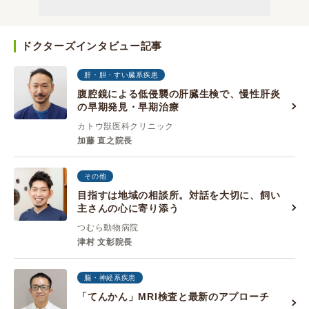
ドクターズインタビュー記事
肝・胆・すい臓系疾患
腹腔鏡による低侵襲の肝臓生検で、慢性肝炎
の早期発見・早期治療
カトウ獣医科クリニック
加藤 直之院長
その他
目指すは地域の相談所。対話を大切に、飼い
主さんの心に寄り添う
つむら動物病院
津村 文彰院長
脳・神経系疾患
「てんかん」MRI検査と最新のアプローチ