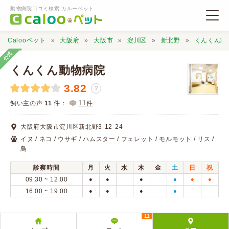
動物病院口コミ検索 カルーペット
Calooペット
大阪府
大阪市
淀川区
新北野
くんくん動
公式
くんくん動物病院
3.82
？
動物病院検索
11
飼い主の声
11
件：
件
大阪府大阪市淀川区新北野3-12-24
口コミ検索
イヌ / ネコ / ウサギ / ハムスター / フェレット / モルモット / リス /
鳥
Calooペットとは？
診察時間
月
火
水
木
金
土
日
祝
09:30 ~ 12:00
●
●
●
●
●
●
16:00 ~ 19:00
●
●
●
●
口コミ投稿
11