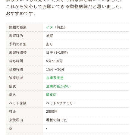
これから安心してお願いできる動物病院だと思いました。
おすすめです。
動物の種類
イヌ
《純血》
来院目的
通院
予約の有無
あり
来院時間帯
日中 (9-18時)
待ち時間
5分〜10分
診療時間
15分〜30分
診療領域
皮膚系疾患
症状
皮膚の色が赤い
病名
膿皮症
ペット保険
ペット&ファミリー
料金
2500円
来院理由
看板で知った
薬
-