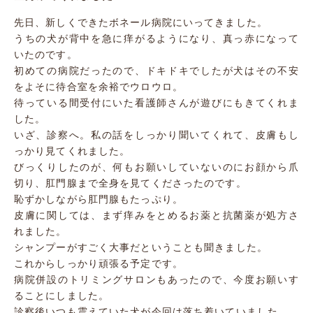
先日、新しくできたボネール病院にいってきました。
うちの犬が背中を急に痒がるようになり、真っ赤になって
いたのです。
初めての病院だったので、ドキドキでしたが犬はその不安
をよそに待合室を余裕でウロウロ。
待っている間受付にいた看護師さんが遊びにもきてくれま
した。
いざ、診察へ。私の話をしっかり聞いてくれて、皮膚もし
っかり見てくれました。
びっくりしたのが、何もお願いしていないのにお顔から爪
切り、肛門腺まで全身を見てくださったのです。
恥ずかしながら肛門腺もたっぷり。
皮膚に関しては、まず痒みをとめるお薬と抗菌薬が処方さ
れました。
シャンプーがすごく大事だということも聞きました。
これからしっかり頑張る予定です。
病院併設のトリミングサロンもあったので、今度お願いす
ることにしました。
診察後いつも震えていた犬が今回は落ち着いていました。