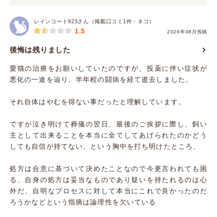
レインコート923さん（掲載口コミ1件・ネコ）
1.5
2026年08月投稿
後悔は残りました
愛猫の治療をお願いしていたのですが、投薬に伴い症状が
悪化の一途を辿り、半年程の闘病を経て逝去しました。
それ自体はやむを得ない事だったと理解しています。
ですが泣き明けて葬儀の翌日、最後のご挨拶に際し、飼い
主として出来ることを本当に全てしてあげられたのかどう
しても自信が持てない、という胸中を打ち明けたところ、
処方は合意に基づいて決めたことなので今更言われても困
る、自身の処方は妥当なものであり疑いを持たれるのは心
外だ、自明なプロセスに対して本当にこれで良かったのだ
ろうかなどという指摘は論理性を欠いている