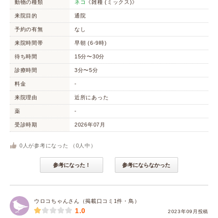
動物の種類
ネコ
《雑種 (ミックス)》
来院目的
通院
予約の有無
なし
来院時間帯
早朝 (6-9時)
待ち時間
15分〜30分
診療時間
3分〜5分
料金
-
来院理由
近所にあった
薬
-
受診時期
2026年07月
0
人が参考になった （
0
人中）
参考になった！
参考にならなかった
ウロコちゃんさん（掲載口コミ1件・鳥）
1.0
2023年09月投稿