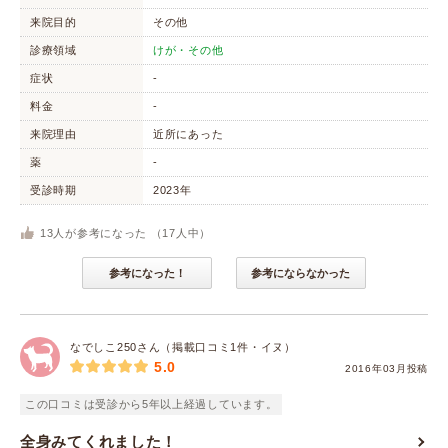
来院目的
その他
診療領域
けが・その他
症状
-
料金
-
来院理由
近所にあった
薬
-
受診時期
2023年
13
人が参考になった （
17
人中）
参考になった！
参考にならなかった
なでしこ250さん（掲載口コミ1件・イヌ）
5.0
2016年03月投稿
この口コミは受診から5年以上経過しています。
全身みてくれました！