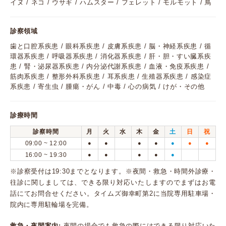
イヌ / ネコ / ウサギ / ハムスター / フェレット / モルモット / 鳥
診察領域
歯と口腔系疾患 / 眼科系疾患 / 皮膚系疾患 / 脳・神経系疾患 / 循
環器系疾患 / 呼吸器系疾患 / 消化器系疾患 / 肝・胆・すい臓系疾
患 / 腎・泌尿器系疾患 / 内分泌代謝系疾患 / 血液・免疫系疾患 /
筋肉系疾患 / 整形外科系疾患 / 耳系疾患 / 生殖器系疾患 / 感染症
系疾患 / 寄生虫 / 腫瘍・がん / 中毒 / 心の病気 / けが・その他
診療時間
診察時間
月
火
水
木
金
土
日
祝
09:00 ~ 12:00
●
●
●
●
●
●
●
16:00 ~ 19:30
●
●
●
●
●
※診察受付は19:30までとなります。※夜間・救急・時間外診療・
往診に関しましては、できる限り対応いたしますのでまずはお電
話にてお問合せください。タイムズ御幸町第2に当院専用駐車場・
院内に専用駐輪場を完備。
救急・夜間案内:
夜間の場合でも救急の際にはできる限り対応いた