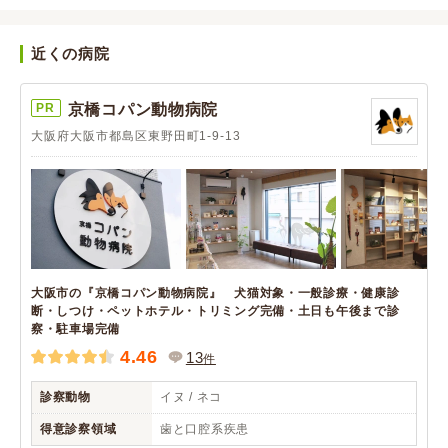
近くの病院
PR
京橋コパン動物病院
大阪府大阪市都島区東野田町1-9-13
大阪市の『京橋コパン動物病院』 犬猫対象・一般診療・健康診
断・しつけ・ペットホテル・トリミング完備・土日も午後まで診
察・駐車場完備
4.46
13
件
診察動物
イヌ / ネコ
得意診察領域
歯と口腔系疾患