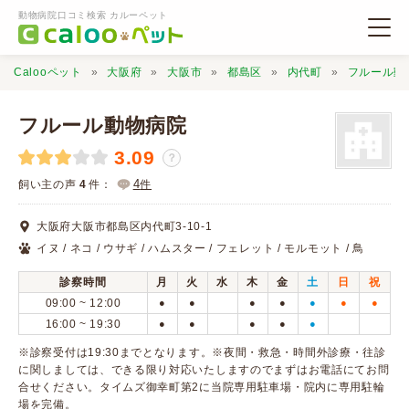
動物病院口コミ検索 カルーペット
Calooペット
大阪府
大阪市
都島区
内代町
フルール動
フルール動物病院
3.09
？
動物病院検索
4
飼い主の声
4
件：
件
大阪府大阪市都島区内代町3-10-1
口コミ検索
イヌ / ネコ / ウサギ / ハムスター / フェレット / モルモット / 鳥
診察時間
月
火
水
木
金
土
日
祝
Calooペットとは？
09:00 ~ 12:00
●
●
●
●
●
●
●
16:00 ~ 19:30
●
●
●
●
●
口コミ投稿
※診察受付は19:30までとなります。※夜間・救急・時間外診療・往診
に関しましては、できる限り対応いたしますのでまずはお電話にてお問
合せください。タイムズ御幸町第2に当院専用駐車場・院内に専用駐輪
場を完備。