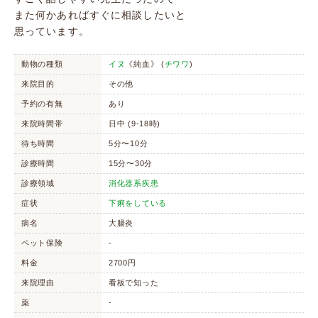
また何かあればすぐに相談したいと
思っています。
動物の種類
イヌ
《純血》 (
チワワ
)
来院目的
その他
予約の有無
あり
来院時間帯
日中 (9-18時)
待ち時間
5分〜10分
診療時間
15分〜30分
診療領域
消化器系疾患
症状
下痢をしている
病名
大腸炎
ペット保険
-
料金
2700円
来院理由
看板で知った
薬
-