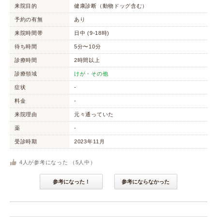
来院目的
健康診断（動物ドッグ含む）
予約の有無
あり
来院時間帯
日中 (9-18時)
待ち時間
5分〜10分
診療時間
2時間以上
診療領域
けが・その他
症状
-
料金
-
来院理由
元々通っていた
薬
-
受診時期
2023年11月
4
人が参考になった （
5
人中）
参考になった！
参考にならなかった