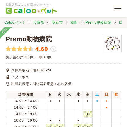
動物病院口コミ検索 カルーペット
Calooペット
兵庫県
明石市
硯町
Premo動物病院
口コ
公式
Premo動物病院
4.69
？
動物病院検索
10
飼い主の声
10
件：
件
兵庫県明石市硯町3-1-24
口コミ検索
イヌ / ネコ
眼科系疾患 / 消化器系疾患 / 心の病気
Calooペットとは？
診察時間
月
火
水
木
金
土
日
祝
10:00 ~ 13:00
●
●
●
●
●
●
口コミ投稿
14:00 ~ 17:00
●
14:00 ~ 19:00
●
16:00 ~ 19:00
●
●
●
●
●
●
●